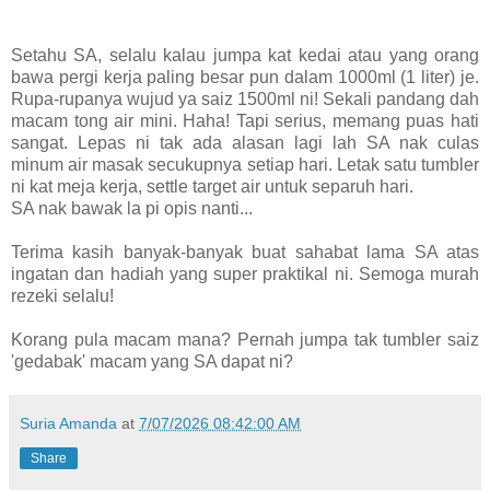
Setahu SA, selalu kalau jumpa kat kedai atau yang orang
bawa pergi kerja paling besar pun dalam 1000ml (1 liter) je.
Rupa-rupanya wujud ya saiz 1500ml ni! Sekali pandang dah
macam tong air mini. Haha! Tapi serius, memang puas hati
sangat. Lepas ni tak ada alasan lagi lah SA nak culas
minum air masak secukupnya setiap hari. Letak satu tumbler
ni kat meja kerja, settle target air untuk separuh hari.
SA nak bawak la pi opis nanti...
Terima kasih banyak-banyak buat sahabat lama SA atas
ingatan dan hadiah yang super praktikal ni. Semoga murah
rezeki selalu!
Korang pula macam mana? Pernah jumpa tak tumbler saiz
'gedabak' macam yang SA dapat ni?
Suria Amanda
at
7/07/2026 08:42:00 AM
Share