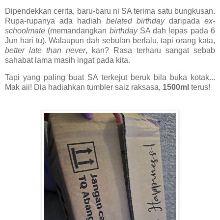
Dipendekkan cerita, baru-baru ni SA terima satu bungkusan.
Rupa-rupanya ada hadiah
belated birthday
daripada
ex-
schoolmate
(memandangkan
birthday
SA dah lepas pada 6
Jun hari tu). Walaupun dah sebulan berlalu, tapi orang kata,
better late than never
, kan? Rasa terharu sangat sebab
sahabat lama masih ingat pada kita.
Tapi yang paling buat SA terkejut beruk bila buka kotak...
Mak aii! Dia hadiahkan tumbler saiz raksasa,
1500ml
terus!