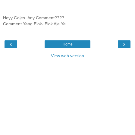
Heyy Gojes..Any Comment????
Comment Yang Elok- Elok Aje Ye......
‹
›
Home
View web version