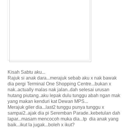
Kisah Sabtu aku...
Rajuk si anak dara...merajuk sebab aku x nak bawak
dia pergi Terminal One Shopping Centre...bukan x
nak..actually malas nak jalan..dah selesai urusan
hutang piutang..aku lepak dulu tunggu abah ngan mak
yang makan kenduri kat Dewan MPS...
Merajuk giler dia...last2 tunggu punya tunggu x
sampai2..ajak dia pi Seremban Parade..kebetulan dah
lapar...masam mencocoh muka dia...tp dia anak yang
baik...ikut la jugak...boleh x ikut?