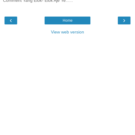
Comment Yang Elok- Elok Aje Ye......
‹
›
Home
View web version