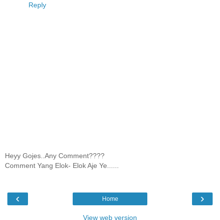
Reply
Heyy Gojes..Any Comment????
Comment Yang Elok- Elok Aje Ye......
‹
›
Home
View web version