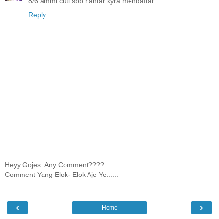
8/6 ammi cuti sbb hantar kyra mendaftar
Reply
Heyy Gojes..Any Comment????
Comment Yang Elok- Elok Aje Ye......
‹
›
Home