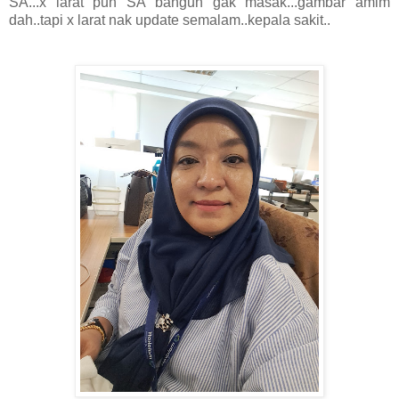
SA...x larat pun SA bangun gak masak...gambar amim
dah..tapi x larat nak update semalam..kepala sakit..