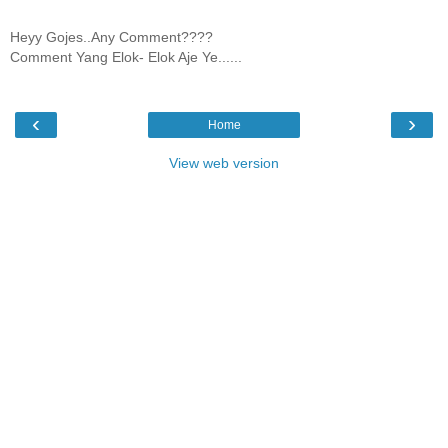
Heyy Gojes..Any Comment????
Comment Yang Elok- Elok Aje Ye......
‹
›
Home
View web version