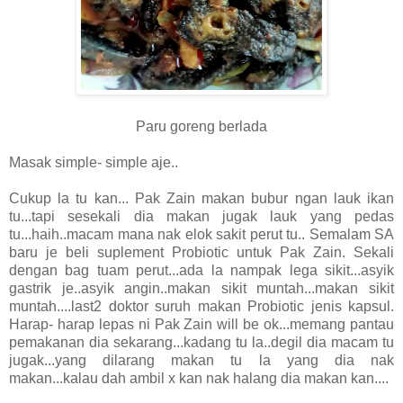
Paru goreng berlada
Masak simple- simple aje..
Cukup la tu kan... Pak Zain makan bubur ngan lauk ikan
tu...tapi sesekali dia makan jugak lauk yang pedas
tu...haih..macam mana nak elok sakit perut tu.. Semalam SA
baru je beli suplement Probiotic untuk Pak Zain. Sekali
dengan bag tuam perut...ada la nampak lega sikit...asyik
gastrik je..asyik angin..makan sikit muntah...makan sikit
muntah....last2 doktor suruh makan Probiotic jenis kapsul.
Harap- harap lepas ni Pak Zain will be ok...memang pantau
pemakanan dia sekarang...kadang tu la..degil dia macam tu
jugak...yang dilarang makan tu la yang dia nak
makan...kalau dah ambil x kan nak halang dia makan kan....