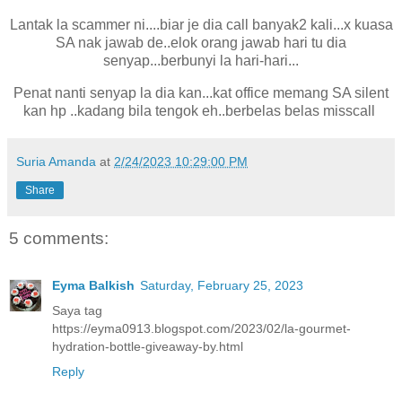
Lantak la scammer ni....biar je dia call banyak2 kali...x kuasa
SA nak jawab de..elok orang jawab hari tu dia
senyap...berbunyi la hari-hari...
Penat nanti senyap la dia kan...kat office memang SA silent
kan hp ..kadang bila tengok eh..berbelas belas misscall
Suria Amanda
at
2/24/2023 10:29:00 PM
Share
5 comments:
Eyma Balkish
Saturday, February 25, 2023
Saya tag
https://eyma0913.blogspot.com/2023/02/la-gourmet-
hydration-bottle-giveaway-by.html
Reply