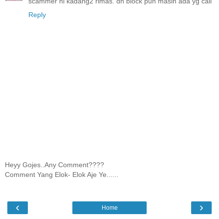
scammer ni kadang2 rimas. dh block pun masih ada yg call
Reply
Heyy Gojes..Any Comment????
Comment Yang Elok- Elok Aje Ye......
‹
›
Home