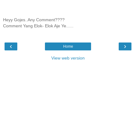
Heyy Gojes..Any Comment????
Comment Yang Elok- Elok Aje Ye......
‹
›
Home
View web version