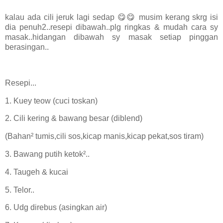
kalau ada cili jeruk lagi sedap 😋😋 musim kerang skrg isi
dia penuh2..resepi dibawah..plg ringkas & mudah cara sy
masak..hidangan dibawah sy masak setiap pinggan
berasingan..
Resepi...
1. Kuey teow (cuci toskan)
2. Cili kering & bawang besar (diblend)
(Bahan² tumis,cili sos,kicap manis,kicap pekat,sos tiram)
3. Bawang putih ketok²..
4. Taugeh & kucai
5. Telor..
6. Udg direbus (asingkan air)