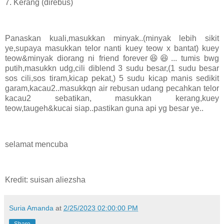
7. Kerang (direbus)
Panaskan kuali,masukkan minyak..(minyak lebih sikit
ye,supaya masukkan telor nanti kuey teow x bantat) kuey
teow&minyak diorang ni friend forever😆😆... tumis bwg
putih,masukkn udg,cili diblend 3 sudu besar,(1 sudu besar
sos cili,sos tiram,kicap pekat,) 5 sudu kicap manis sedikit
garam,kacau2..masukkqn air rebusan udang pecahkan telor
kacau2 sebatikan, masukkan kerang,kuey
teow,taugeh&kucai siap..pastikan guna api yg besar ye..
selamat mencuba
Kredit: suisan aliezsha
Suria Amanda
at
2/25/2023 02:00:00 PM