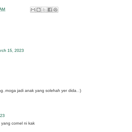
 AM
rch 15, 2023
g..moga jadi anak yang solehah yer dida..:)
023
 yang comel ni kak