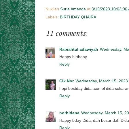
Nukilan
Suria Amanda
at
3/15/2023 10:03:00
Labels:
BIRTHDAY QHAIRA
11 comments:
Rabiahtul adawiyah
Wednesday, Ma
Happy birthday
Reply
Cik Nor
Wednesday, March 15, 2023
hepi bestday dida..comel dida sekaran
Reply
norhidana
Wednesday, March 15, 2
Happy bday Dida, dah besar dah Dida
Reply