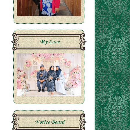
My Love
Notice Board