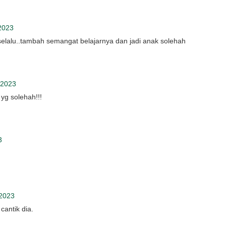
2023
selalu..tambah semangat belajarnya dan jadi anak solehah
 2023
 yg solehah!!!
3
2023
cantik dia.