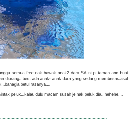
tunggu semua free nak bawak anak2 dara SA ni pi taman and buat
n diorang...best ada anak- anak dara yang sedang membesar..asal
..bahagia betul rasanya....
tak peluk...kalau dulu macam susah je nak peluk dia...hehehe....