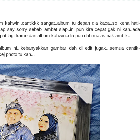
 kahwin..cantikkk sangat..album tu depan dia kaca..so kena hati-
iap say sorry sebab lambat siap..ini pun kira cepat gak ni kan..ada
pat lagi frame dan album kahwin..dia pun dah malas nak ambik..
bum ni...kebanyakkan gambar dah di edit jugak...semua cantik-
ej photo tu kan...