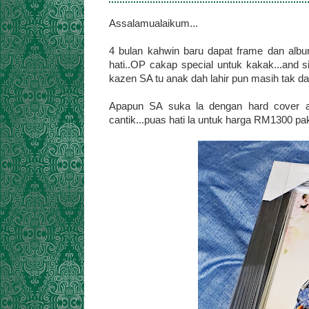
Assalamualaikum...
4 bulan kahwin baru dapat frame dan album
hati..OP cakap special untuk kakak...and s
kazen SA tu anak dah lahir pun masih tak da
Apapun SA suka la dengan hard cover al
cantik...puas hati la untuk harga RM1300 pak