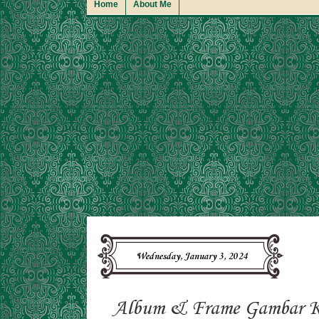
Home
About Me
Wednesday, January 3, 2024
Album & Frame Gambar K