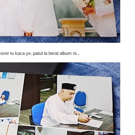
over tu kaca ye..patut la berat album ni...