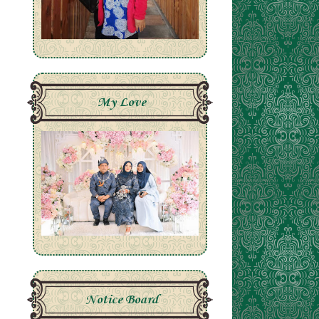
My Love
Notice Board