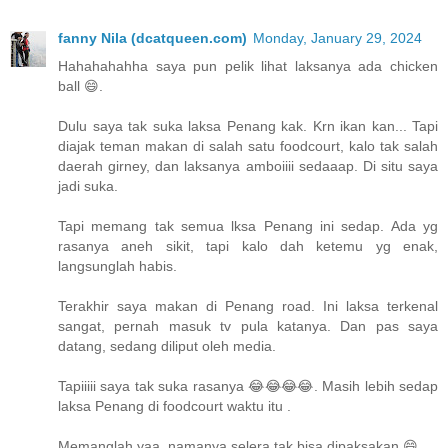
fanny Nila (dcatqueen.com)
Monday, January 29, 2024
Hahahahahha saya pun pelik lihat laksanya ada chicken
ball 😄.
Dulu saya tak suka laksa Penang kak. Krn ikan kan... Tapi
diajak teman makan di salah satu foodcourt, kalo tak salah
daerah girney, dan laksanya amboiiii sedaaap. Di situ saya
jadi suka.
Tapi memang tak semua lksa Penang ini sedap. Ada yg
rasanya aneh sikit, tapi kalo dah ketemu yg enak,
langsunglah habis.
Terakhir saya makan di Penang road. Ini laksa terkenal
sangat, pernah masuk tv pula katanya. Dan pas saya
datang, sedang diliput oleh media.
Tapiiiii saya tak suka rasanya 😂😂😂😂. Masih lebih sedap
laksa Penang di foodcourt waktu itu .
Memanglah yaa, namanya selera tak bisa dipaksakan 😄