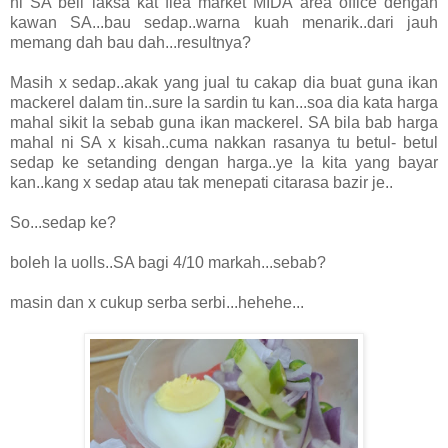
ni SA beli laksa kat flea market MIDA area office dengan
kawan SA...bau sedap..warna kuah menarik..dari jauh
memang dah bau dah...resultnya?
Masih x sedap..akak yang jual tu cakap dia buat guna ikan
mackerel dalam tin..sure la sardin tu kan...soa dia kata harga
mahal sikit la sebab guna ikan mackerel. SA bila bab harga
mahal ni SA x kisah..cuma nakkan rasanya tu betul- betul
sedap ke setanding dengan harga..ye la kita yang bayar
kan..kang x sedap atau tak menepati citarasa bazir je..
So...sedap ke?
boleh la uolls..SA bagi 4/10 markah...sebab?
masin dan x cukup serba serbi...hehehe...