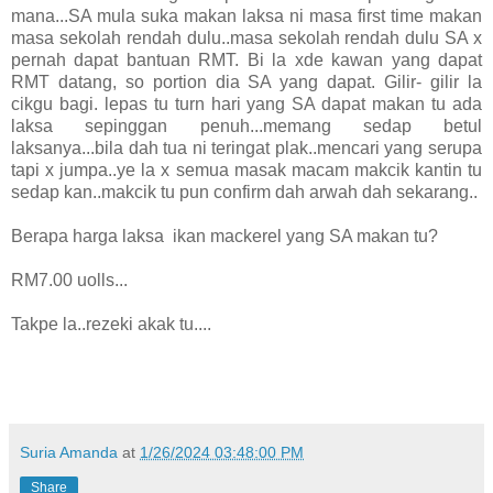
mana...SA mula suka makan laksa ni masa first time makan
masa sekolah rendah dulu..masa sekolah rendah dulu SA x
pernah dapat bantuan RMT. Bi la xde kawan yang dapat
RMT datang, so portion dia SA yang dapat. Gilir- gilir la
cikgu bagi. lepas tu turn hari yang SA dapat makan tu ada
laksa sepinggan penuh...memang sedap betul
laksanya...bila dah tua ni teringat plak..mencari yang serupa
tapi x jumpa..ye la x semua masak macam makcik kantin tu
sedap kan..makcik tu pun confirm dah arwah dah sekarang..
Berapa harga laksa ikan mackerel yang SA makan tu?
RM7.00 uolls...
Takpe la..rezeki akak tu....
Suria Amanda
at
1/26/2024 03:48:00 PM
Share