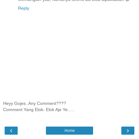
Reply
Heyy Gojes..Any Comment????
Comment Yang Elok- Elok Aje Ye......
‹
›
Home