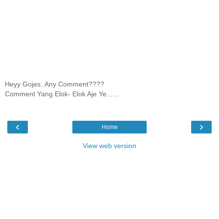
Heyy Gojes..Any Comment????
Comment Yang Elok- Elok Aje Ye......
‹
›
Home
View web version