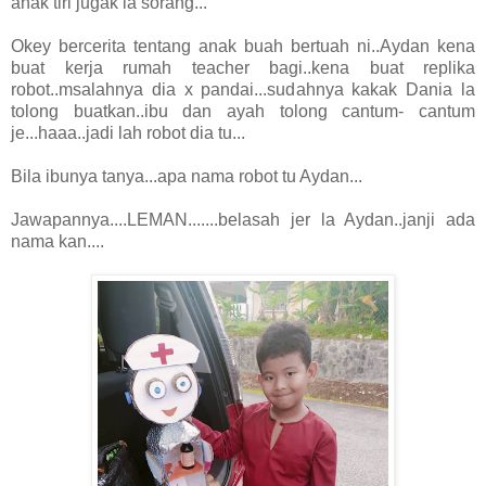
anak tiri jugak la sorang...
Okey bercerita tentang anak buah bertuah ni..Aydan kena
buat kerja rumah teacher bagi..kena buat replika
robot..msalahnya dia x pandai...sudahnya kakak Dania la
tolong buatkan..ibu dan ayah tolong cantum- cantum
je...haaa..jadi lah robot dia tu...
Bila ibunya tanya...apa nama robot tu Aydan...
Jawapannya....LEMAN.......belasah jer la Aydan..janji ada
nama kan....