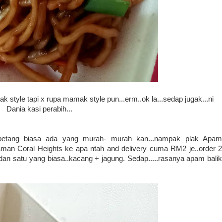
style tapi x rupa mamak style pun...erm..ok la...sedap jugak...ni
Dania kasi perabih...
- petang biasa ada yang murah- murah kan...nampak plak Apam
Taman Coral Heights ke apa ntah and delivery cuma RM2 je..order 2
an satu yang biasa..kacang + jagung. Sedap.....rasanya apam balik