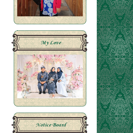
My Love
Notice Board