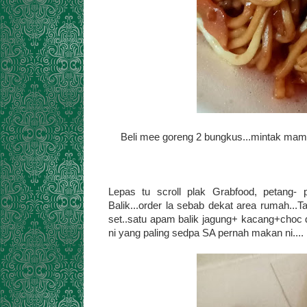
Beli mee goreng 2 bungkus...mintak mamak 
Lepas tu scroll plak Grabfood, petang
Balik...order la sebab dekat area rumah...
set..satu apam balik jagung+ kacang+choc d
ni yang paling sedpa SA pernah makan ni....