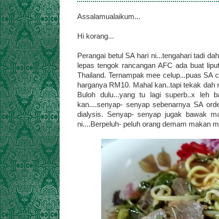
Assalamualaikum...
Hi korang...
Perangai betul SA hari ni...tengahari tadi 
lepas tengok rancangan AFC ada buat liputa
Thailand. Ternampak mee celup...puas SA ca
harganya RM10. Mahal kan..tapi tekak dah 
Buloh dulu...yang tu lagi superb..x leh
kan....senyap- senyap sebenarnya SA orde
dialysis. Senyap- senyap jugak bawak mas
ni....Berpeluh- peluh orang demam makan m