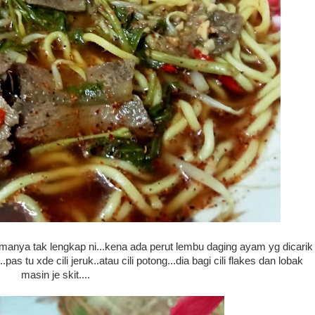
cumanya tak lengkap ni...kena ada perut lembu daging ayam yg dicarik
pas tu xde cili jeruk..atau cili potong...dia bagi cili flakes dan lobak
masin je skit....