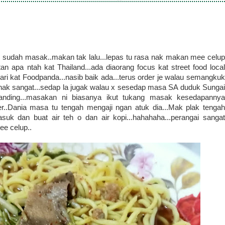
dah sudah masak..makan tak lalu...lepas tu rasa nak makan mee celup
n apa ntah kat Thailand...ada diaorang focus kat street food local
ri kat Foodpanda...nasib baik ada...terus order je walau semangkuk
nak sangat...sedap la jugak walau x sesedap masa SA duduk Sungai
 banding...masakan ni biasanya ikut tukang masak kesedapannya
r..Dania masa tu tengah mengaji ngan atuk dia...Mak plak tengah
uk dan buat air teh o dan air kopi...hahahaha...perangai sangat
ee celup..