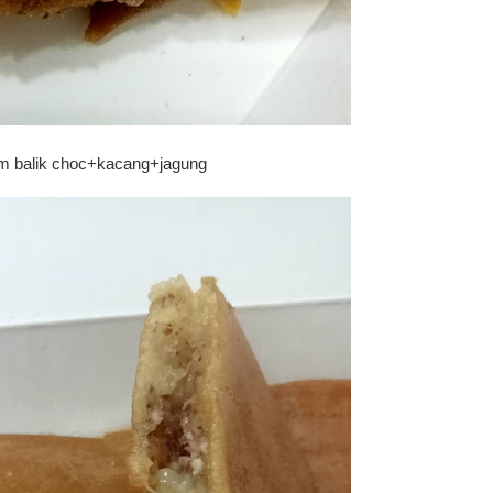
m balik choc+kacang+jagung