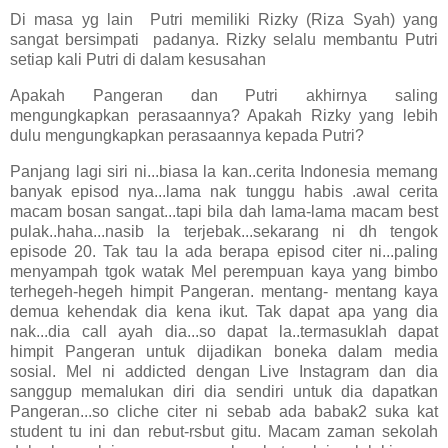
Di masa yg lain Putri memiliki Rizky (Riza Syah) yang
sangat bersimpati padanya. Rizky selalu membantu Putri
setiap kali Putri di dalam kesusahan
Apakah Pangeran dan Putri akhirnya saling
mengungkapkan perasaannya? Apakah Rizky yang lebih
dulu mengungkapkan perasaannya kepada Putri?
Panjang lagi siri ni...biasa la kan..cerita Indonesia memang
banyak episod nya...lama nak tunggu habis .awal cerita
macam bosan sangat...tapi bila dah lama-lama macam best
pulak..haha...nasib la terjebak...sekarang ni dh tengok
episode 20. Tak tau la ada berapa episod citer ni...paling
menyampah tgok watak Mel perempuan kaya yang bimbo
terhegeh-hegeh himpit Pangeran. mentang- mentang kaya
demua kehendak dia kena ikut. Tak dapat apa yang dia
nak...dia call ayah dia...so dapat la..termasuklah dapat
himpit Pangeran untuk dijadikan boneka dalam media
sosial. Mel ni addicted dengan Live Instagram dan dia
sanggup memalukan diri dia sendiri untuk dia dapatkan
Pangeran...so cliche citer ni sebab ada babak2 suka kat
student tu ini dan rebut-rsbut gitu. Macam zaman sekolah