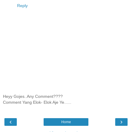
Reply
Heyy Gojes..Any Comment????
Comment Yang Elok- Elok Aje Ye......
‹
›
Home