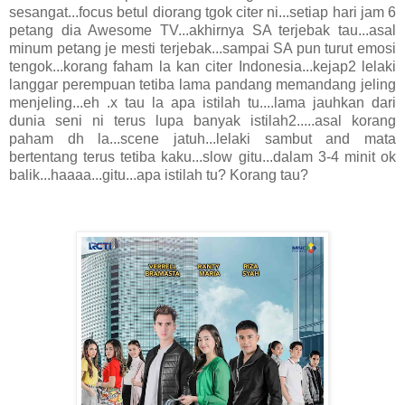
sesangat...focus betul diorang tgok citer ni...setiap hari jam 6
petang dia Awesome TV...akhirnya SA terjebak tau...asal
minum petang je mesti terjebak...sampai SA pun turut emosi
tengok...korang faham la kan citer Indonesia...kejap2 lelaki
langgar perempuan tetiba lama pandang memandang jeling
menjeling...eh .x tau la apa istilah tu....lama jauhkan dari
dunia seni ni terus lupa banyak istilah2.....asal korang
paham dh la...scene jatuh...lelaki sambut and mata
bertentang terus tetiba kaku...slow gitu...dalam 3-4 minit ok
balik...haaaa...gitu...apa istilah tu? Korang tau?