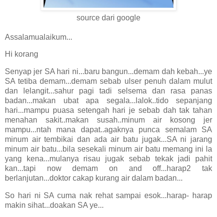
source dari google
Assalamualaikum...
Hi korang
Senyap jer SA hari ni...baru bangun...demam dah kebah...ye
SA tetiba demam...demam sebab ulser penuh dalam mulut
dan lelangit...sahur pagi tadi selsema dan rasa panas
badan...makan ubat apa segala...lalok..tido sepanjang
hari...mampu puasa setengah hari je sebab dah tak tahan
menahan sakit..makan susah..minum air kosong jer
mampu...ntah mana dapat..agaknya punca semalam SA
minum air tembikai dan ada air batu jugak...SA ni jarang
minum air batu...bila sesekali minum air batu memang ini la
yang kena...mulanya risau jugak sebab tekak jadi pahit
kan...tapi now demam on and off...harap2 tak
berlanjutan...doktor cakap kurang air dalam badan...
So hari ni SA cuma nak rehat sampai esok...harap- harap
makin sihat...doakan SA ye...