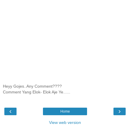
Heyy Gojes..Any Comment????
Comment Yang Elok- Elok Aje Ye......
‹
›
Home
View web version