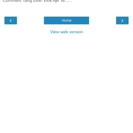
Comment Yang Elok- Elok Aje Ye......
‹
›
Home
View web version