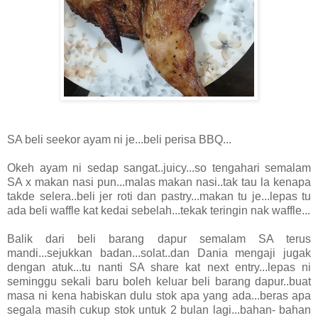
SA beli seekor ayam ni je...beli perisa BBQ...
Okeh ayam ni sedap sangat..juicy...so tengahari semalam
SA x makan nasi pun...malas makan nasi..tak tau la kenapa
takde selera..beli jer roti dan pastry...makan tu je...lepas tu
ada beli waffle kat kedai sebelah...tekak teringin nak waffle...
Balik dari beli barang dapur semalam SA terus
mandi...sejukkan badan...solat..dan Dania mengaji jugak
dengan atuk...tu nanti SA share kat next entry...lepas ni
seminggu sekali baru boleh keluar beli barang dapur..buat
masa ni kena habiskan dulu stok apa yang ada...beras apa
segala masih cukup stok untuk 2 bulan lagi...bahan- bahan