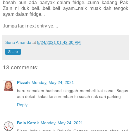
basah pun ada banyak dalam fridge...cuma kadang Pak
Zain ni duk beli...beli..beli ayam...naik muak dah tengok
ayam dalam fridge...
Jumpa lagi next entry ye....
Suria Amanda
at
5/24/2021 01:42:00 PM
Share
13 comments:
Pizzah
Monday, May 24, 2021
baru semalam husband singgah membeli kat sana. Bagus
ada dekat, kalau ke seremban tu susah nak cari parking.
Reply
Bola Katok
Monday, May 24, 2021
Biasa kalau masuk Baker's Cottage memang akan cari