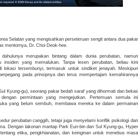
 Korea Selatan yang mengisahkan perseteruan sengit antara dua pakar
as mentornya, Dr. Choi Deok-hee.
) dahulunya merupakan bintang dalam dunia perubatan, namun
tu insiden yang memalukan. Tanpa lesen perubatan, beliau kini
lokasi tersembunyi, termasuk untuk sindiket jenayah. Meskipun
 berpegang pada prinsipnya dan terus mempertajam kemahirannya
Sul Kyung-gu), seorang pakar bedah saraf yang dihormati dan bekas
 dengan permintaan yang mengejutkan. Pertemuan semula ini
 luka yang belum sembuh, membawa mereka ke dalam permainan
ur perubatan canggih, tetapi juga menyelami konflik psikologi dan
a. Dengan lakonan mantap Park Eun-bin dan Sul Kyung-gu, Hyper
tentang etika, pengkhianatan, dan keinginan untuk menebus masa