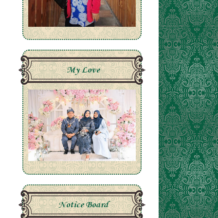
My Love
Notice Board