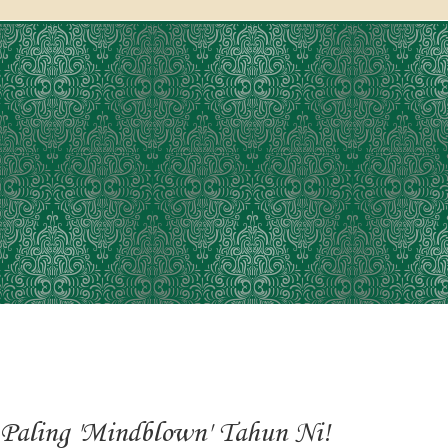
Paling 'Mindblown' Tahun Ni!