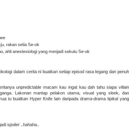
hee
u, rakan setia Se-ok
, ahli anestesiologi yang menjadi sekutu Se-ok
ikologi dalam cerita ni buatkan setiap episod rasa tegang dan penuh
eritanya unpredictable macam kau ingat kau dah tahu siapa villain
rnganga. Lakonan mantap pelakon utama, visual yang sleek, dan
 tu buatkan Hyper Knife lain daripada drama-drama tipikal yang
di spoiler ..hahaha..