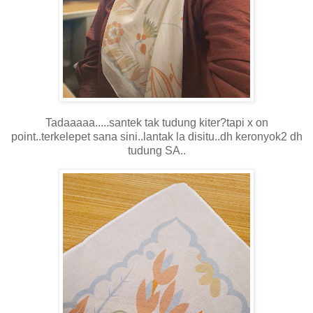
Tadaaaaa.....santek tak tudung kiter?tapi x on
point..terkelepet sana sini..lantak la disitu..dh keronyok2 dh
tudung SA..