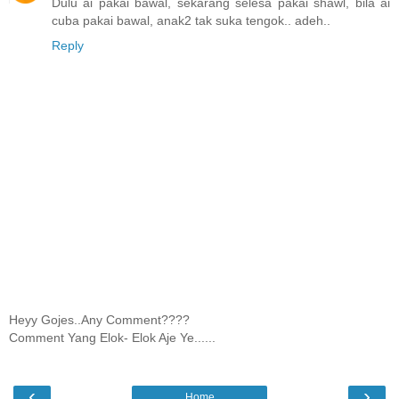
Dulu ai pakai bawal, sekarang selesa pakai shawl, bila ai
cuba pakai bawal, anak2 tak suka tengok.. adeh..
Reply
Heyy Gojes..Any Comment????
Comment Yang Elok- Elok Aje Ye......
‹
›
Home