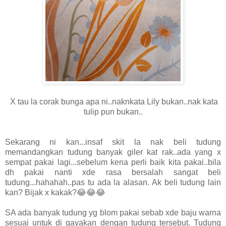
X tau la corak bunga apa ni..naknkata Lily bukan..nak kata
tulip pun bukan..
Sekarang ni kan...insaf skit la nak beli tudung
memandangkan tudung banyak giler kat rak..ada yang x
sempat pakai lagi...sebelum kena perli baik kita pakai..bila
dh pakai nanti xde rasa bersalah sangat beli
tudung...hahahah..pas tu ada la alasan. Ak beli tudung lain
kan? Bijak x kakak?😂😂😂
SA ada banyak tudung yg blom pakai sebab xde baju warna
sesuai untuk di gayakan dengan tudung tersebut. Tudung