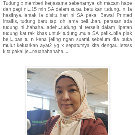
Tudung x memberi kerjasama sebenarnya, dh macam hape
dah pagi ni...15 min SA dalam surau betulkan tudung..ini la
hasilnya..lantak la disitu..hari ni SA pakai Bawal Printed
Imallis, tudung baru tapi dh lama beli...baru perasan ada
tudung ni..hahaha...adeh...tudung ni terselit dalam lipatan
tudung kat rak khas untuk tudung..mula SA pelik..bila plak
beli...pas tu n kena jeling ngan suami..sebelum dia buka
mulut keluarkan ayat2 yg x sepatutnya kita dengar...letsss
kita pakai je...muahahahaha....