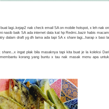
uat lagi..kejap2 nak check email SA on mobile hotspot, x leh nak on
..ni nasib baik SA ada internet data kat hp Redmi..bazir habis macam
ntry dalam draft yg dh lama ada tapi SA x share lagi...harap x basi la
hare...x ingat plak bila masaknya tapi kita buat je la koleksi Dari
ast membantu korang yang buntu x tau nak masak menu apa untuk