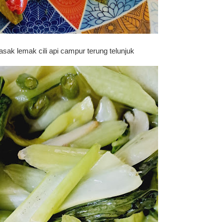
ak lemak cili api campur terung telunjuk