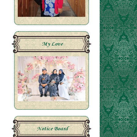
My Love
Notice Board