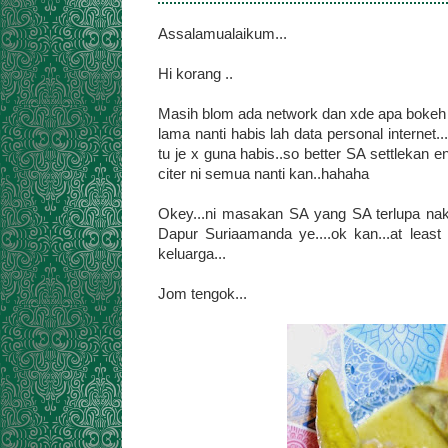
Assalamualaikum...
Hi korang ..
Masih blom ada network dan xde apa bokeh b
lama nanti habis lah data personal internet.
tu je x guna habis..so better SA settlekan e
citer ni semua nanti kan..hahaha
Okey...ni masakan SA yang SA terlupa nak s
Dapur Suriaamanda ye....ok kan...at le
keluarga...
Jom tengok...