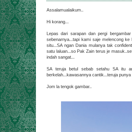
Assalamualaikum..
Hi korang...
Lepas dari sarapan dan pergi bergambar
sebenarnya...tapi kami saje melencong ke
situ...SA ngan Dania mulanya tak confide
satu laluan...so Pak Zain terus je masuk.
indah sangat...
SA teruja betul sebab setahu SA itu are
berkelah...kawasannya cantik...teruja punya
Jom la tengok gambar..