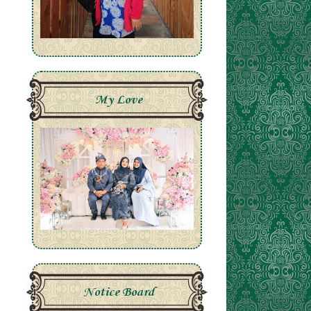
My Love
Notice Board