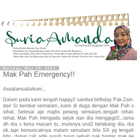
Monday, May 29, 2023
Mak Pah Emergency!!
Assalamualaikum...
Dalam pada kami tengah happy2 sambut birthday Pak Zain
dan Si kembar semalam...kami di duga dengan Mak Pah x
sihat. Selesai aje majlis petang semalam..tengah rehat-
rehat, Mak Pah mengadu sejuk dan dia menggigil2...lama
dh dia x kena macam tu...mulanya urut2 belakang dia, dia
ok..tapi kemuncaknya malam semalam bila SA yg tengah
tido, dapat call adik suruh turun sebab nak hantar mak ke