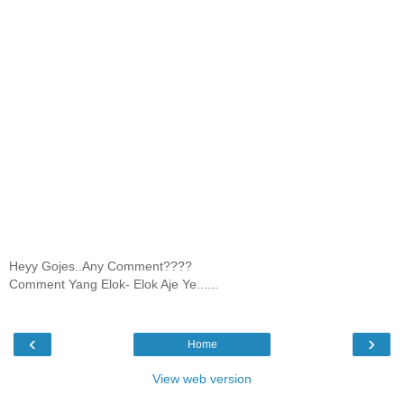
Heyy Gojes..Any Comment????
Comment Yang Elok- Elok Aje Ye......
‹
›
Home
View web version