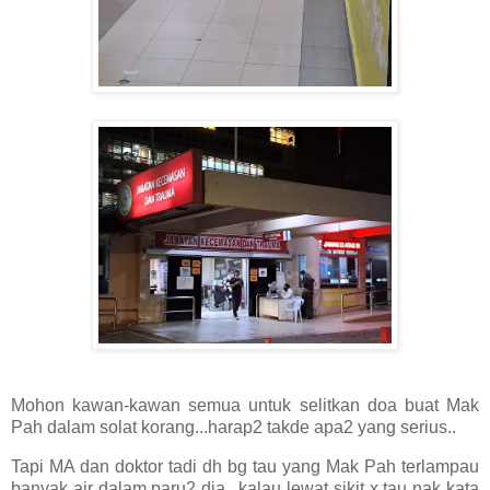
Mohon kawan-kawan semua untuk selitkan doa buat Mak
Pah dalam solat korang...harap2 takde apa2 yang serius..
Tapi MA dan doktor tadi dh bg tau yang Mak Pah terlampau
banyak air dalam paru2 dia...kalau lewat sikit x tau nak kata