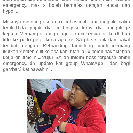
emergency, mak x boleh bernafas dengan lancar dan
hypo....
Mulanya memang dia x nak pi hospital, tapi nampak makin
teruk..Dida pujuk dia pi hospital..terus dia angguk je
kepala..Memang x tunggu lagi la kami semua..x fikir dh bab
tido ke..perlu pergi kerja apa ke..SA plak sibuk dan bakal
terlibat dengan Rebranding launching nanti...memang
ikutkan x boleh cuti ke apa kan..ntah la...x boleh nak fikir bab
kerja dh time ni...mujur SA dh inform boss terpaksa ambil
emergency...dh update kat group WhatsApp dan bagi
gambar2 kat bawah ni..