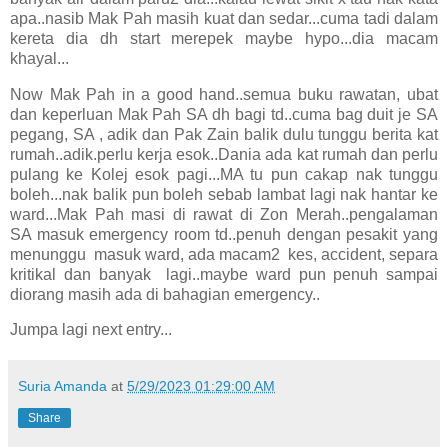
apa..nasib Mak Pah masih kuat dan sedar...cuma tadi dalam
kereta dia dh start merepek maybe hypo...dia macam
khayal...
Now Mak Pah in a good hand..semua buku rawatan, ubat
dan keperluan Mak Pah SA dh bagi td..cuma bag duit je SA
pegang, SA , adik dan Pak Zain balik dulu tunggu berita kat
rumah..adik.perlu kerja esok..Dania ada kat rumah dan perlu
pulang ke Kolej esok pagi...MA tu pun cakap nak tunggu
boleh...nak balik pun boleh sebab lambat lagi nak hantar ke
ward...Mak Pah masi di rawat di Zon Merah..pengalaman
SA masuk emergency room td..penuh dengan pesakit yang
menunggu masuk ward, ada macam2 kes, accident, separa
kritikal dan banyak lagi..maybe ward pun penuh sampai
diorang masih ada di bahagian emergency..
Jumpa lagi next entry...
Suria Amanda
at
5/29/2023 01:29:00 AM
Share