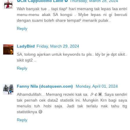
✿Cik Cappuccino Latte ✿
Thursday, March 28, 2024
Wah banyak tue .. tapi tiap² hari memang tak lepas laa entri
menu-menu akak SA kongsi . Mybe lepas ni gi bercuti
dengan suami boleh share tempat² menarik pulak .
Reply
LadyBird
Friday, March 29, 2024
SA, tolong ajarkan untuk keywords tu pls.. ldy br je dpt sikit..
sikit sgt2 ..
Reply
Fanny Nila (dcatqueen.com)
Monday, April 01, 2024
Alhamdulillah... Memang rezeki kak sa. 🎉👍🏿. Saya sendiri
tak pernah cek data2 statistik ini. Mungkin Krn bagi saya
menulis tuh hobi saja. Jadi tak terlalu nak tahu ttg
statistiknya 😅
Reply