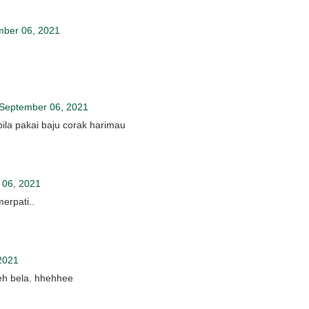
mber 06, 2021
September 06, 2021
bila pakai baju corak harimau
 06, 2021
erpati..
2021
eh bela. hhehhee