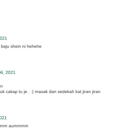
2021
a baju shein ni hehehe
6, 2021
an
cakap tu je.. :) masak dan sedekah kat jiran jiran
2021
ummmm aummmm