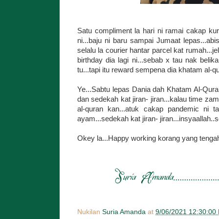
Satu compliment la hari ni ramai cakap kur
ni...baju ni baru sampai Jumaat lepas...ab
selalu la courier hantar parcel kat rumah...j
birthday dia lagi ni...sebab x tau nak bel
tu...tapi itu reward sempena dia khatam al-qu
Ye...Sabtu lepas Dania dah Khatam Al-Quran.
dan sedekah kat jiran- jiran...kalau time 
al-quran kan...atuk cakap pandemic ni t
ayam...sedekah kat jiran- jiran...insyaallah.
Okey la...Happy working korang yang tengah
Nukilan
Suria Amanda
at
9/06/2021 12:30:00