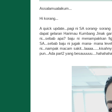
Assalamualaikum...
Hi korang...
A quick update...pagi ni SA sorang- sorang
dapat gelaran Harimau Kumbang Jinak gara
ni...sebab apa? baju ni menampakkan figu
SA...sebab baju ni jugak mana- mana leve
ni...nampak macam sakit...laaaa......kisahn
pun...Ada part2 yang besauuuuu....hahahaha.