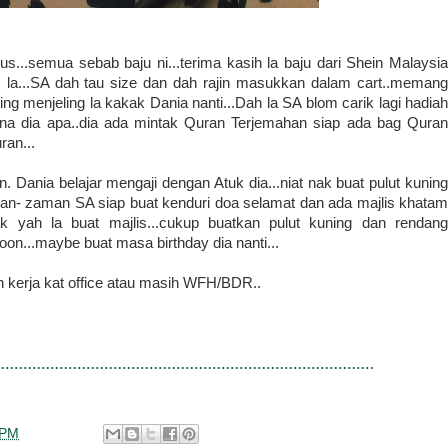
us...semua sebab baju ni...terima kasih la baju dari Shein Malaysia
is la...SA dah tau size dan dah rajin masukkan dalam cart..memang
eling menjeling la kakak Dania nanti...Dah la SA blom carik lagi hadiah
ikana dia apa..dia ada mintak Quran Terjemahan siap ada bag Quran
ran...
 Dania belajar mengaji dengan Atuk dia...niat nak buat pulut kuning
zaman- zaman SA siap buat kenduri doa selamat dan ada majlis khatam
ak yah la buat majlis...cukup buatkan pulut kuning dan rendang
.soon...maybe buat masa birthday dia nanti...
 kerja kat office atau masih WFH/BDR..
 PM