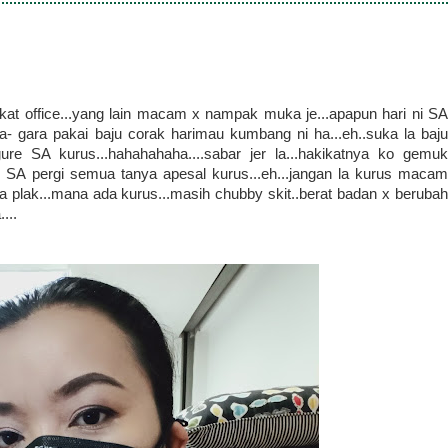
 kat office...yang lain macam x nampak muka je...apapun hari ni SA
- gara pakai baju corak harimau kumbang ni ha...eh..suka la baju
re SA kurus...hahahahaha....sabar jer la...hakikatnya ko gemuk
l SA pergi semua tanya apesal kurus...eh...jangan la kurus macam
ya plak...mana ada kurus...masih chubby skit..berat badan x berubah
...