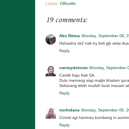
Labels:
Officelife
19 comments:
Ako Retna
Monday, September 06, 
Hahaaha ok2 nak try beli jgk selai du
Reply
nanieydotcom
Monday, September 0
Cantik baju Kak SA..
Dulu memang siap majlis khatam qur
Sekarang lebih mudah buat macam atuk 
Reply
norhidana
Monday, September 06, 
Comel sgt harimau kumbang ni a
Reply