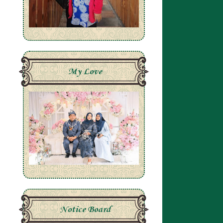
My Love
Notice Board