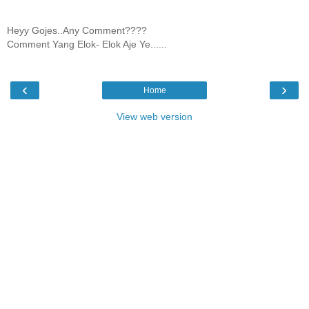
Heyy Gojes..Any Comment????
Comment Yang Elok- Elok Aje Ye......
‹
›
Home
View web version