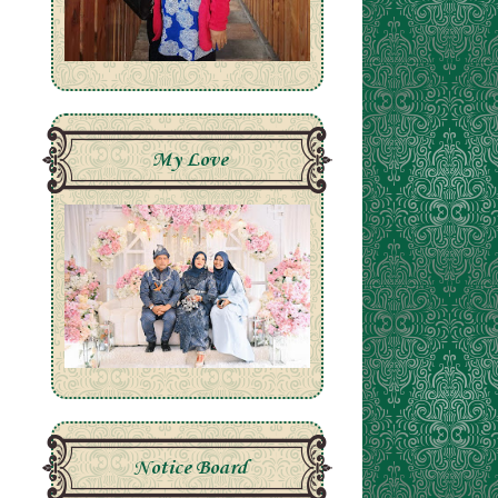
My Love
Notice Board