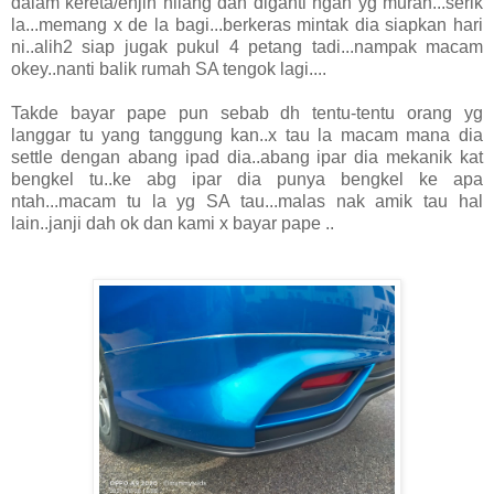
dalam kereta/enjin hilang dan diganti ngan yg murah...serik
la...memang x de la bagi...berkeras mintak dia siapkan hari
ni..alih2 siap jugak pukul 4 petang tadi...nampak macam
okey..nanti balik rumah SA tengok lagi....
Takde bayar pape pun sebab dh tentu-tentu orang yg
langgar tu yang tanggung kan..x tau la macam mana dia
settle dengan abang ipad dia..abang ipar dia mekanik kat
bengkel tu..ke abg ipar dia punya bengkel ke apa
ntah...macam tu la yg SA tau...malas nak amik tau hal
lain..janji dah ok dan kami x bayar pape ..