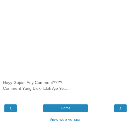
Heyy Gojes..Any Comment????
Comment Yang Elok- Elok Aje Ye......
‹
›
Home
View web version