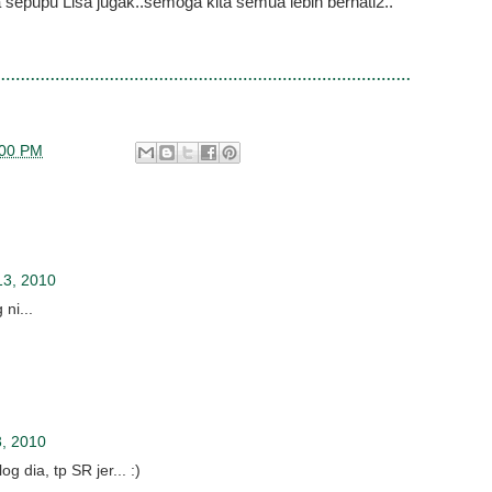
sepupu Lisa jugak..semoga kita semua lebih berhati2..
:00 PM
13, 2010
ni...
, 2010
 dia, tp SR jer... :)