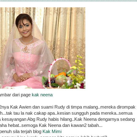
ambar dari page
kak neena
nya Kak Awien dan suami Rudy di timpa malang..mereka dirompak
lah...tak tau la nak cakap apa..kesian sungguh pada mereka..semua
 kesayangan Abg Rudy habis hilang..Kak Neena dengarnya sedang
ha hebat..semoga Kak Neena dan kawan2 tabah...
 penuh sila terjah blog
Kak Mimi