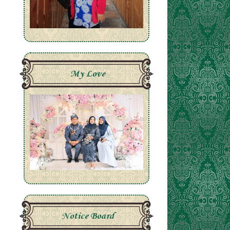
My Love
Notice Board