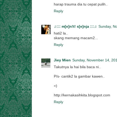
harap trauma dia tu cepat pulih..
Reply
♫::: m[e]n!t! s[e]nja :::♫
Sunday, N
hati2 la..
skang memang macam2...
Reply
Jiey Mien
Sunday, November 14, 20
Takutnya la hai bila baca ni..
P/s- cantik2 la gambar kawen..
=)
http://kernakasihkita.blogspot.com
Reply