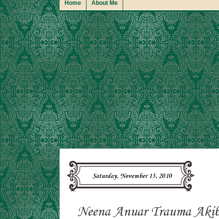
Home
About Me
Saturday, November 13, 2010
Neena Anuar Trauma Akib