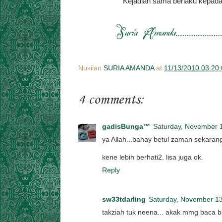
Kejadian sama berlaku kepada 
Nukilan
SURIA AMANDA
at
11/13/2010 03:20
4 comments:
gadisBunga™
Saturday, November 
ya Allah...bahay betul zaman sekarang 
kene lebih berhati2. lisa juga ok.
Reply
sw33tdarling
Saturday, November 13
takziah tuk neena... akak mmg baca blog