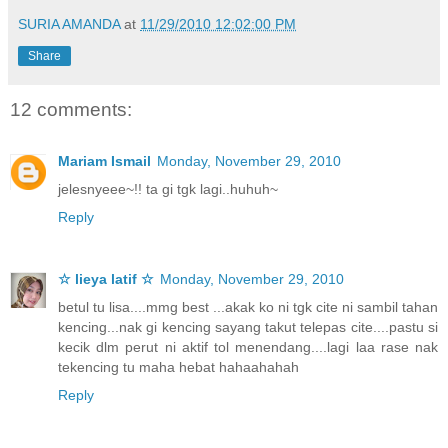
SURIA AMANDA
at
11/29/2010 12:02:00 PM
Share
12 comments:
Mariam Ismail
Monday, November 29, 2010
jelesnyeee~!! ta gi tgk lagi..huhuh~
Reply
☆ lieya latif ☆
Monday, November 29, 2010
betul tu lisa....mmg best ...akak ko ni tgk cite ni sambil tahan
kencing...nak gi kencing sayang takut telepas cite....pastu si
kecik dlm perut ni aktif tol menendang....lagi laa rase nak
tekencing tu maha hebat hahaahahah
Reply