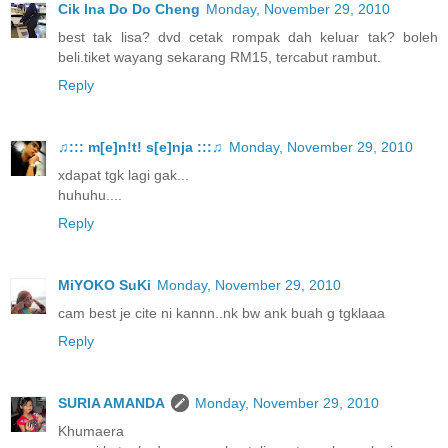
Cik Ina Do Do Cheng
Monday, November 29, 2010
best tak lisa? dvd cetak rompak dah keluar tak? boleh
beli.tiket wayang sekarang RM15, tercabut rambut.
Reply
♫::: m[e]n!t! s[e]nja :::♫
Monday, November 29, 2010
xdapat tgk lagi gak...
huhuhu....
Reply
MiYOKO SuKi
Monday, November 29, 2010
cam best je cite ni kannn..nk bw ank buah g tgklaaa
Reply
SURIA AMANDA
Monday, November 29, 2010
Khumaera