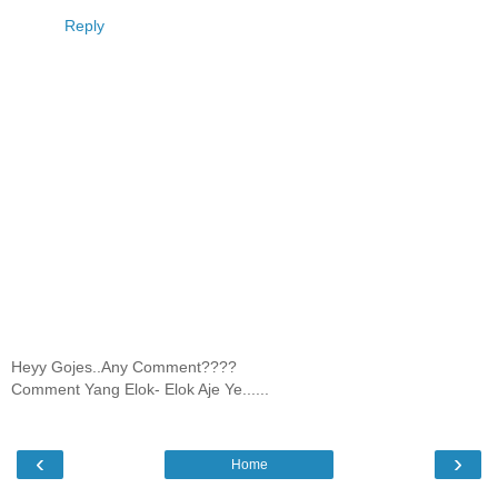
Reply
Heyy Gojes..Any Comment????
Comment Yang Elok- Elok Aje Ye......
‹
›
Home