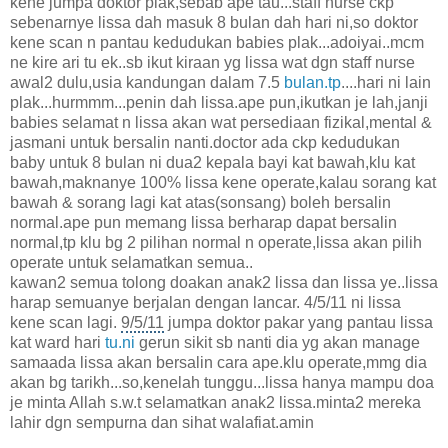
kene jumpa doktor plak,sebab ape tau...staff nurse ckp
sebenarnye lissa dah masuk 8 bulan dah hari ni,so doktor
kene scan n pantau kedudukan babies plak...adoiyai..mcm
ne kire ari tu ek..sb ikut kiraan yg lissa wat dgn
staff nurse
awal2 dulu,usia kandungan dalam 7.5
bulan.tp
....hari ni lain
plak...hurmmm...penin dah lissa.ape pun,ikutkan je lah,janji
babies selamat n lissa akan wat persediaan fizikal,mental &
jasmani untuk bersalin nanti.doctor ada ckp kedudukan
baby untuk 8 bulan ni dua2 kepala bayi kat bawah,klu kat
bawah,maknanye 100% lissa kene operate,kalau sorang kat
bawah & sorang lagi kat atas(sonsang) boleh bersalin
normal.ape pun memang lissa berharap dapat bersalin
normal,tp klu bg 2 pilihan normal n operate,lissa akan pilih
operate untuk selamatkan semua..
kawan2 semua tolong doakan anak2 lissa dan lissa ye..lissa
harap semuanye berjalan dengan lancar. 4/5/11 ni lissa
kene scan lagi.
9/5/11
jumpa doktor pakar yang pantau lissa
kat ward hari
tu.ni
gerun sikit sb nanti dia yg akan manage
samaada lissa akan bersalin cara ape.klu operate,mmg dia
akan bg tarikh...so,kenelah tunggu...lissa hanya mampu doa
je minta Allah s.w.t selamatkan anak2 lissa.minta2 mereka
lahir dgn sempurna dan sihat walafiat.amin