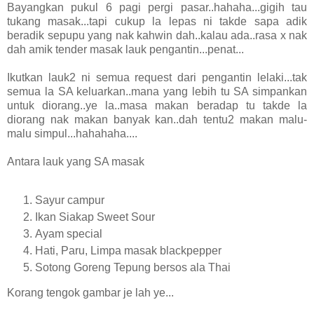
Bayangkan pukul 6 pagi pergi pasar..hahaha...gigih tau
tukang masak...tapi cukup la lepas ni takde sapa adik
beradik sepupu yang nak kahwin dah..kalau ada..rasa x nak
dah amik tender masak lauk pengantin...penat...
Ikutkan lauk2 ni semua request dari pengantin lelaki...tak
semua la SA keluarkan..mana yang lebih tu SA simpankan
untuk diorang..ye la..masa makan beradap tu takde la
diorang nak makan banyak kan..dah tentu2 makan malu-
malu simpul...hahahaha....
Antara lauk yang SA masak
Sayur campur
Ikan Siakap Sweet Sour
Ayam special
Hati, Paru, Limpa masak blackpepper
Sotong Goreng Tepung bersos ala Thai
Korang tengok gambar je lah ye...