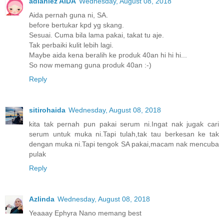
adianiez AIDA
Wednesday, August 08, 2018
Aida pernah guna ni, SA.
before bertukar kpd yg skang.
Sesuai. Cuma bila lama pakai, takat tu aje.
Tak perbaiki kulit lebih lagi.
Maybe aida kena beralih ke produk 40an hi hi hi...
So now memang guna produk 40an :-)
Reply
sitirohaida
Wednesday, August 08, 2018
kita tak pernah pun pakai serum ni.Ingat nak jugak cari
serum untuk muka ni.Tapi tulah,tak tau berkesan ke tak
dengan muka ni.Tapi tengok SA pakai,macam nak mencuba
pulak
Reply
Azlinda
Wednesday, August 08, 2018
Yeaaay Ephyra Nano memang best