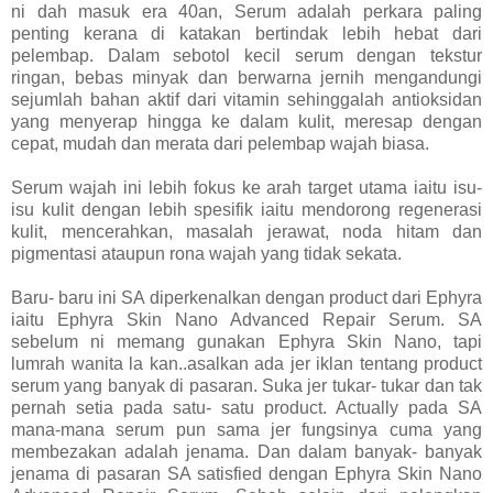
ni dah masuk era 40an, Serum adalah perkara paling
penting kerana di katakan bertindak lebih hebat dari
pelembap. Dalam sebotol kecil serum dengan tekstur
ringan, bebas minyak dan berwarna jernih mengandungi
sejumlah bahan aktif dari vitamin sehinggalah antioksidan
yang menyerap hingga ke dalam kulit, meresap dengan
cepat, mudah dan merata dari pelembap wajah biasa.
Serum wajah ini lebih fokus ke arah target utama iaitu isu-
isu kulit dengan lebih spesifik iaitu mendorong regenerasi
kulit, mencerahkan, masalah jerawat, noda hitam dan
pigmentasi ataupun rona wajah yang tidak sekata.
Baru- baru ini SA diperkenalkan dengan product dari Ephyra
iaitu Ephyra Skin Nano Advanced Repair Serum. SA
sebelum ni memang gunakan Ephyra Skin Nano, tapi
lumrah wanita la kan..asalkan ada jer iklan tentang product
serum yang banyak di pasaran. Suka jer tukar- tukar dan tak
pernah setia pada satu- satu product. Actually pada SA
mana-mana serum pun sama jer fungsinya cuma yang
membezakan adalah jenama. Dan dalam banyak- banyak
jenama di pasaran SA satisfied dengan Ephyra Skin Nano