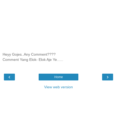
Heyy Gojes..Any Comment????
Comment Yang Elok- Elok Aje Ye......
‹
›
Home
View web version