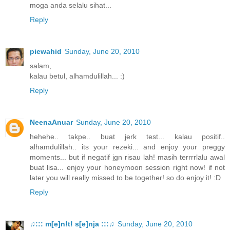
moga anda selalu sihat...
Reply
piewahid
Sunday, June 20, 2010
salam,
kalau betul, alhamdulillah... :)
Reply
NeenaAnuar
Sunday, June 20, 2010
hehehe.. takpe.. buat jerk test... kalau positif..
alhamdulillah.. its your rezeki... and enjoy your preggy
moments... but if negatif jgn risau lah! masih terrrrlalu awal
buat lisa... enjoy your honeymoon session right now! if not
later you will really missed to be together! so do enjoy it! :D
Reply
♫::: m[e]n!t! s[e]nja :::♫
Sunday, June 20, 2010