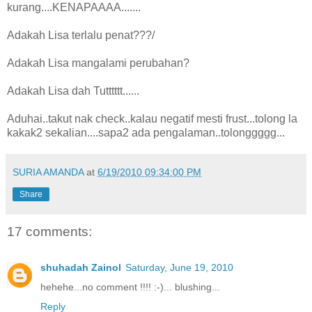
kurang....KENAPAAAA.......
Adakah Lisa terlalu penat???/
Adakah Lisa mangalami perubahan?
Adakah Lisa dah Tutttttt......
Aduhai..takut nak check..kalau negatif mesti frust...tolong la
kakak2 sekalian....sapa2 ada pengalaman..tolonggggg...
SURIA AMANDA
at
6/19/2010 09:34:00 PM
Share
17 comments:
shuhadah Zainol
Saturday, June 19, 2010
hehehe...no comment !!!! :-)... blushing...
Reply