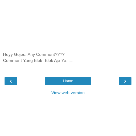
Heyy Gojes..Any Comment????
Comment Yang Elok- Elok Aje Ye......
‹
›
Home
View web version