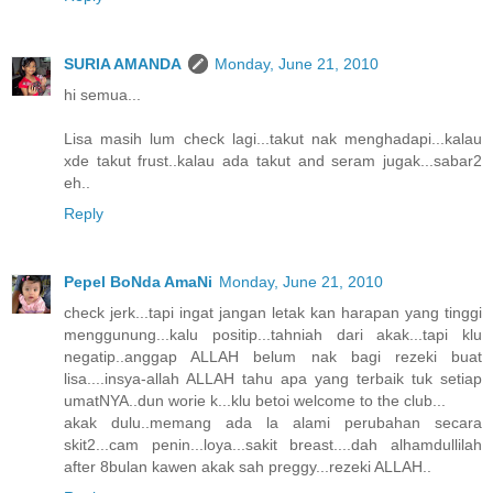
SURIA AMANDA
Monday, June 21, 2010
hi semua...
Lisa masih lum check lagi...takut nak menghadapi...kalau
xde takut frust..kalau ada takut and seram jugak...sabar2
eh..
Reply
Pepel BoNda AmaNi
Monday, June 21, 2010
check jerk...tapi ingat jangan letak kan harapan yang tinggi
menggunung...kalu positip...tahniah dari akak...tapi klu
negatip..anggap ALLAH belum nak bagi rezeki buat
lisa....insya-allah ALLAH tahu apa yang terbaik tuk setiap
umatNYA..dun worie k...klu betoi welcome to the club...
akak dulu..memang ada la alami perubahan secara
skit2...cam penin...loya...sakit breast....dah alhamdullilah
after 8bulan kawen akak sah preggy...rezeki ALLAH..