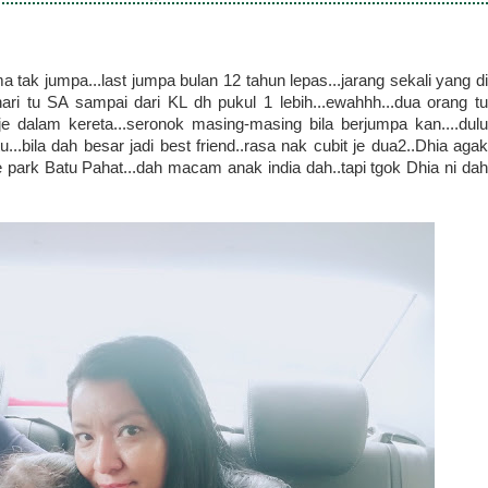
 tak jumpa...last jumpa bulan 12 tahun lepas...jarang sekali yang di
ahari tu SA sampai dari KL dh pukul 1 lebih...ewahhh...dua orang tu
je dalam kereta...seronok masing-masing bila berjumpa kan....dulu
.bila dah besar jadi best friend..rasa nak cubit je dua2..Dhia agak
e park Batu Pahat...dah macam anak india dah..tapi tgok Dhia ni dah