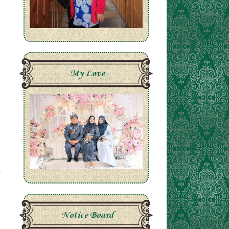
My Love
Notice Board