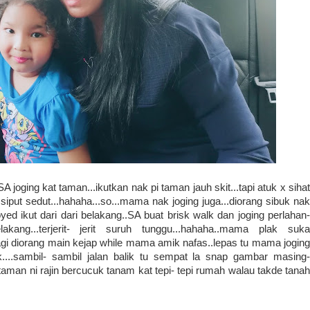
A joging kat taman...ikutkan nak pi taman jauh skit...tapi atuk x sihat
iput sedut...hahaha...so...mama nak joging juga...diorang sibuk nak
oyed ikut dari dari belakang..SA buat brisk walk dan joging perlahan-
akang...terjerit- jerit suruh tunggu...hahaha..mama plak suka
gi diorang main kejap while mama amik nafas..lepas tu mama joging
k....sambil- sambil jalan balik tu sempat la snap gambar masing-
taman ni rajin bercucuk tanam kat tepi- tepi rumah walau takde tanah