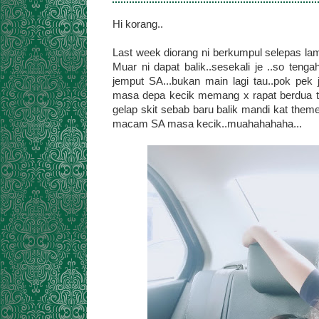
Hi korang..
Last week diorang ni berkumpul selepas lama
Muar ni dapat balik..sesekali je ..so teng
jemput SA...bukan main lagi tau..pok pek 
masa depa kecik memang x rapat berdua tu..
gelap skit sebab baru balik mandi kat them
macam SA masa kecik..muahahahaha...