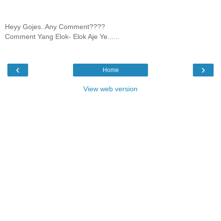
Heyy Gojes..Any Comment????
Comment Yang Elok- Elok Aje Ye......
‹
›
Home
View web version