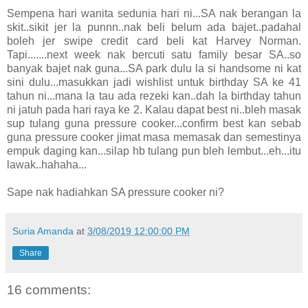
Sempena hari wanita sedunia hari ni...SA nak berangan la
skit..sikit jer la punnn..nak beli belum ada bajet..padahal
boleh jer swipe credit card beli kat Harvey Norman.
Tapi.......next week nak bercuti satu family besar SA..so
banyak bajet nak guna...SA park dulu la si handsome ni kat
sini dulu...masukkan jadi wishlist untuk birthday SA ke 41
tahun ni...mana la tau ada rezeki kan..dah la birthday tahun
ni jatuh pada hari raya ke 2. Kalau dapat best ni..bleh masak
sup tulang guna pressure cooker...confirm best kan sebab
guna pressure cooker jimat masa memasak dan semestinya
empuk daging kan...silap hb tulang pun bleh lembut...eh...itu
lawak..hahaha...
Sape nak hadiahkan SA pressure cooker ni?
Suria Amanda
at
3/08/2019 12:00:00 PM
Share
16 comments: