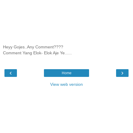
Heyy Gojes..Any Comment????
Comment Yang Elok- Elok Aje Ye......
‹
›
Home
View web version