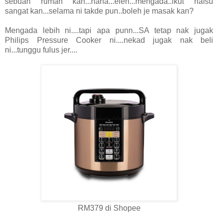
sebuah rumah kan...haha...eleh...mengada..ikut nafsu
sangat kan...selama ni takde pun..boleh je masak kan?
Mengada lebih ni....tapi apa punn...SA tetap nak jugak
Philips Pressure Cooker ni....nekad jugak nak beli
ni...tunggu fulus jer....
RM379 di Shopee