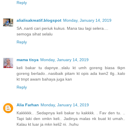
Reply
alialisakreatif.blogspot
Monday, January 14, 2019
SA..nanti cari periuk kukus. Mana tau lagi selera....
semoga sihat selalu
Reply
mama tisya
Monday, January 14, 2019
keli bakar tu dapnye...slalu kt umh goreng biasa tkpn
goreng berlado...nasibaik pitam kt opis ada kwn2 tlg...kalo
kt tmpt awam bahaya juga kan
Reply
Alia Farhan
Monday, January 14, 2019
Kakkkkk.. .Sedapnya keli bakar tu kakkkk. . Fav den tu. ..
Tapi laki den xmkn keli.. Jadinya malas nk buat kt umah..
Kalau kt luar ja mkn keli2 ni. .huhu