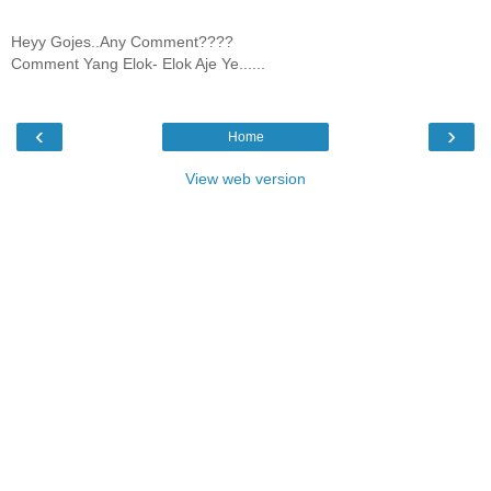
Heyy Gojes..Any Comment????
Comment Yang Elok- Elok Aje Ye......
‹
›
Home
View web version