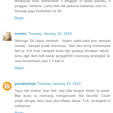
tempoyak..mau bertambah 3 pinggan ni..kalau panas2 4
pinggan..hehehe. Lama dah tak pekena makanan cam ni.
Anyway jaga kesihatan ya SA
Reply
mrsliez
Tuesday, January 15, 2019
Semoga SA cepat sembuh.. dalam sakit-sakit pun sempat
masak.. banyak pulak menunya.. klau liez mmg menempek
tido je..first time nampak budu dgn petang dimakan sekali..
kena dgn ikan keli bakar pergghhhh memang terangkat la,
mau bertambah nasi 2,3 kali ni
Reply
penaberkala
Tuesday, January 15, 2019
Saya tak makan ikan keli, tapi bila tengok terliur la pulak.
Btw, budu tu memang mengancam. My favorite. Cicah
pulak dengar telur atau ikan Bakar tawar. Fuh, terangkat ni
sedapnya
Reply