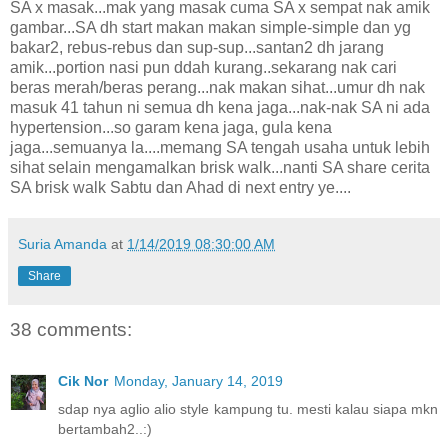
SA x masak...mak yang masak cuma SA x sempat nak amik
gambar...SA dh start makan makan simple-simple dan yg
bakar2, rebus-rebus dan sup-sup...santan2 dh jarang
amik...portion nasi pun ddah kurang..sekarang nak cari
beras merah/beras perang...nak makan sihat...umur dh nak
masuk 41 tahun ni semua dh kena jaga...nak-nak SA ni ada
hypertension...so garam kena jaga, gula kena
jaga...semuanya la....memang SA tengah usaha untuk lebih
sihat selain mengamalkan brisk walk...nanti SA share cerita
SA brisk walk Sabtu dan Ahad di next entry ye....
Suria Amanda
at
1/14/2019 08:30:00 AM
Share
38 comments:
Cik Nor
Monday, January 14, 2019
sdap nya aglio alio style kampung tu. mesti kalau siapa mkn
bertambah2..:)