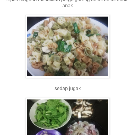
anak
sedap jugak