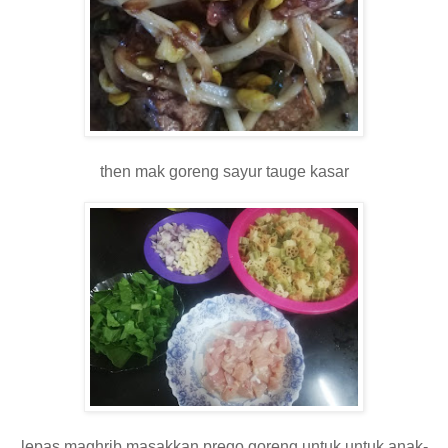
then mak goreng sayur tauge kasar
lepas maghrib masakkan prego goreng untuk untuk anak-