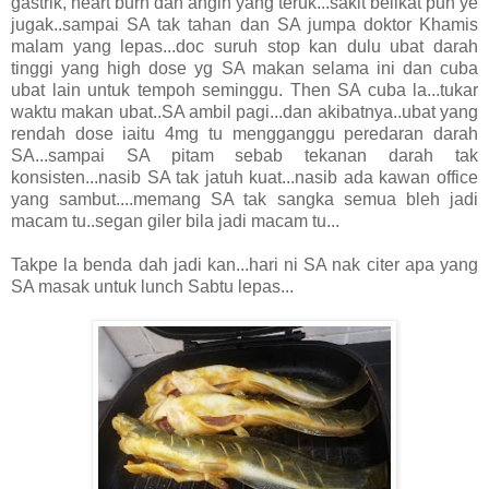
gastrik, heart burn dan angin yang teruk...sakit belikat pun ye
jugak..sampai SA tak tahan dan SA jumpa doktor Khamis
malam yang lepas...doc suruh stop kan dulu ubat darah
tinggi yang high dose yg SA makan selama ini dan cuba
ubat lain untuk tempoh seminggu. Then SA cuba la...tukar
waktu makan ubat..SA ambil pagi...dan akibatnya..ubat yang
rendah dose iaitu 4mg tu mengganggu peredaran darah
SA...sampai SA pitam sebab tekanan darah tak
konsisten...nasib SA tak jatuh kuat...nasib ada kawan office
yang sambut....memang SA tak sangka semua bleh jadi
macam tu..segan giler bila jadi macam tu...
Takpe la benda dah jadi kan...hari ni SA nak citer apa yang
SA masak untuk lunch Sabtu lepas...