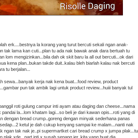
ah erk....bestnya la korang yang turut bercuti sekali ngan anak-
un tak lama kan cuti...plan tu ada nak bawak anak dara bertuah tu
an lom mengizinkan...bila dah ok skit baru la all out bercuti...ok dari
ua kena plan..bukan takde duit..kalau bleh biarlah kalau nak bercuti
a tu berjalan...
 sewa...banyak kerja nak kena buat...food review, product
...gambar pun tak ambik lagi untuk product review...huiii banyak tul
nggil roti gulung campur inti ayam atau daging dan cheese...nama
dai la...lom khatam lagi...so beli je dari kawan opis...roti yang di
tkan dengan bread crump..goreng dengan minyak sederhana panas
.sedap...2 ketul je dah cukup kenyang sampai ke malam...nanti nak
ak ngan tak nak je..pi supermartket cari bread crump x jumpa plak...tu
plak xde...part inti x susah senang jer..kita yang buat dia