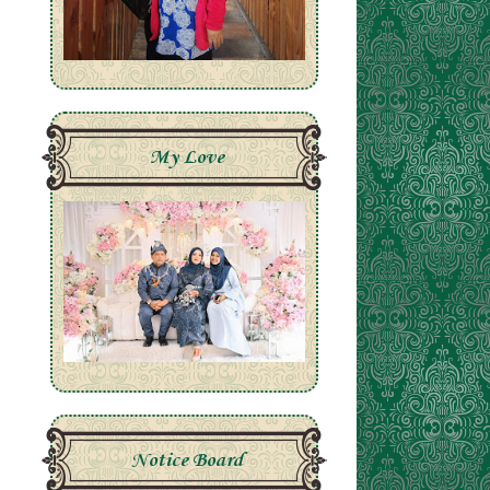
My Love
Notice Board