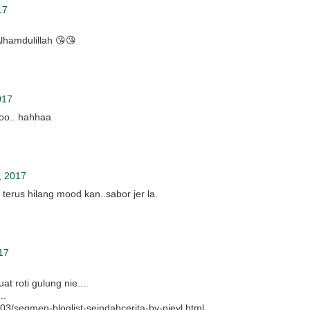
17
lhamdulillah 😘😘
017
poo.. hahhaa
, 2017
e terus hilang mood kan..sabor jer la.
17
t roti gulung nie....
..
/03/segmen-bloglist-seindahcerita-by-nieyl.html