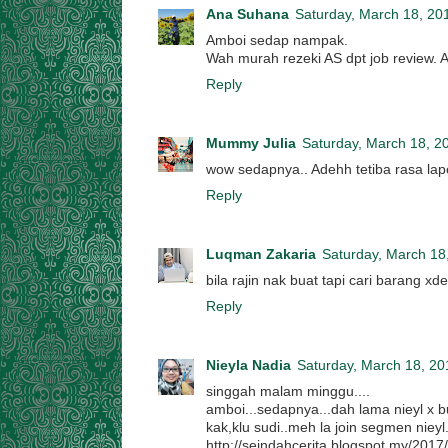
Ana Suhana
Saturday, March 18, 20
Amboi sedap nampak.
Wah murah rezeki AS dpt job review. A
Reply
Mummy Julia
Saturday, March 18, 2
wow sedapnya.. Adehh tetiba rasa la
Reply
Luqman Zakaria
Saturday, March 18
bila rajin nak buat tapi cari barang xd
Reply
Nieyla Nadia
Saturday, March 18, 20
singgah malam minggu....
amboi...sedapnya...dah lama nieyl x bua
kak,klu sudi..meh la join segmen nieyl.
http://seindahcerita.blogspot.my/2017