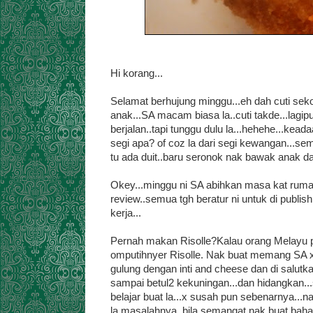
Hi korang...
Selamat berhujung minggu...eh dah cuti sekol
anak...SA macam biasa la..cuti takde...lagip
berjalan..tapi tunggu dulu la...hehehe...keada
segi apa? of coz la dari segi kewangan...sem
tu ada duit..baru seronok nak bawak anak dar
Okey...minggu ni SA abihkan masa kat rumah
review..semua tgh beratur ni untuk di publish
kerja...
Pernah makan Risolle?Kalau orang Melayu pa
omputihnyer Risolle. Nak buat memang SA x pan
gulung dengan inti and cheese dan di salu
sampai betul2 kekuningan...dan hidangkan..
belajar buat la...x susah pun sebenarnya...n
la masalahnya..bila semangat nak buat bahan 