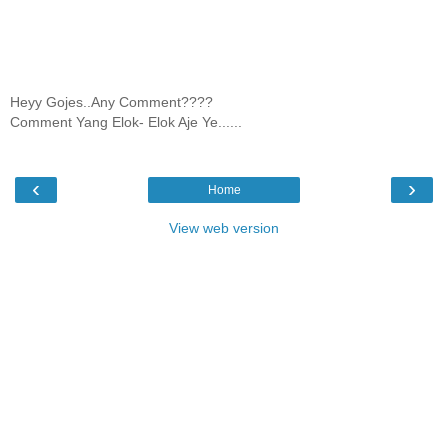
Heyy Gojes..Any Comment????
Comment Yang Elok- Elok Aje Ye......
‹
›
Home
View web version