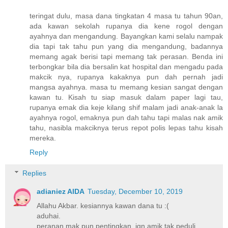
teringat dulu, masa dana tingkatan 4 masa tu tahun 90an,
ada kawan sekolah rupanya dia kene rogol dengan
ayahnya dan mengandung. Bayangkan kami selalu nampak
dia tapi tak tahu pun yang dia mengandung, badannya
memang agak berisi tapi memang tak perasan. Benda ini
terbongkar bila dia bersalin kat hospital dan mengadu pada
makcik nya, rupanya kakaknya pun dah pernah jadi
mangsa ayahnya. masa tu memang kesian sangat dengan
kawan tu. Kisah tu siap masuk dalam paper lagi tau,
rupanya emak dia keje kilang shif malam jadi anak-anak la
ayahnya rogol, emaknya pun dah tahu tapi malas nak amik
tahu, nasibla makciknya terus repot polis lepas tahu kisah
mereka.
Reply
Replies
adianiez AIDA
Tuesday, December 10, 2019
Allahu Akbar. kesiannya kawan dana tu :(
aduhai.
peranan mak pun pentingkan, jgn amik tak peduli.