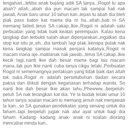
tengahari...tetiba anak bujang adik SA tanya...Rogol tu apa
abah? allah...abah dia pun macam tak sampai hati nak
jawab, Anak baru umur 10 tahun kan..lepas tu abah dia bleh
plak pass baton kat mama dia ni ha...allah..bab ni SA
memang failed..terus SA cakap..Ikie..Rogol ni adalah satu
perbuatan yang tidak baik keatas perempuan. Kalau kena
tangkap dan terbukti salah akan dipenjarakan..ingatkan dia
stop kat situ je..eh...dia tambah lagi plak..kenapa pulak nak
kena tangkap sampai masuk penjara katanya..Rogol ni
macam mana aje..matilanak nak jawab...terus SA cakap..Ikie
kecik lagi..nanti Ikie dah besar mama bagi tau macam
mana..tak pun Ikie nanti cuba tanya cikgu lelaki..Perbuatan
Rogol ni sememangnya perlakuan yang tidak baik dan allah
tak suka..Rogol ni adalah persetubuhan badan secara
paksa dan diikuti dengan keganasan terhadap wanita. So
nanti Ikie dah besar Ikie akan tahu..Phewww...berpeluh-
peluh SA nak terangkan kat dia. Ye la budak lelaki umur 10
tahun tanya soalan macam tu memang jenuh nak menjawab
la kan...so SA gunakan pendekatan yang senang untuk dia
faham..tapi berpeluh jugak nak atur ayat untuk bagi dia
faham. Kadang- kadang anak- anak ni soalan diorang
mencabar minda kan..