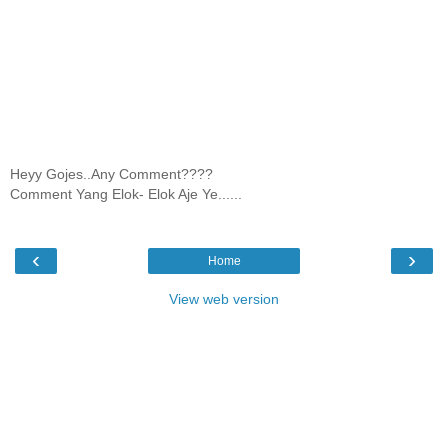
Heyy Gojes..Any Comment????
Comment Yang Elok- Elok Aje Ye......
‹
›
Home
View web version