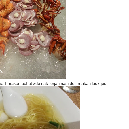
 if makan buffet xde nak terjah nasi de...makan lauk jer..