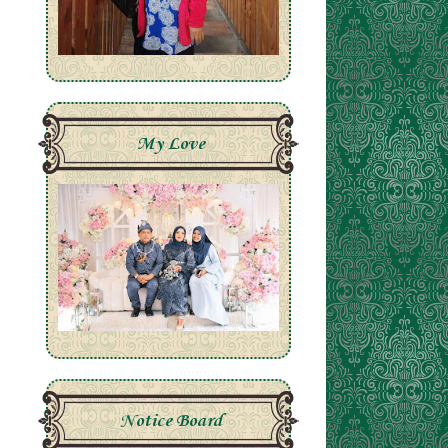
My Love
Notice Board