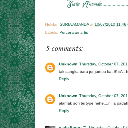
Nukilan
SURIA AMANDA
at
10/07/2010 11:46
Labels:
Perceraian artis
5 comments:
Unknown
Thursday, October 07, 20
tak sangka baru jer jumpa kat IKEA...
Reply
Unknown
Thursday, October 07, 20
alamak sori tertype hehe....ni la pada
Reply
gadisBunga™
Thursday, October 07