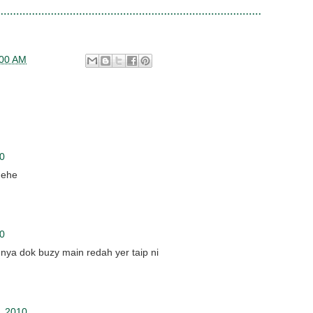
:00 AM
10
hehe
10
hnya dok buzy main redah yer taip ni
, 2010