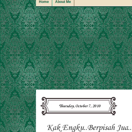
Home
About Me
Thursday, October 7, 2010
Kak Engku..Berpisah Jua..