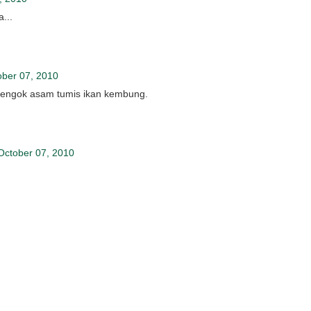
...
ober 07, 2010
h tengok asam tumis ikan kembung.
October 07, 2010