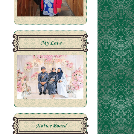
My Love
Notice Board