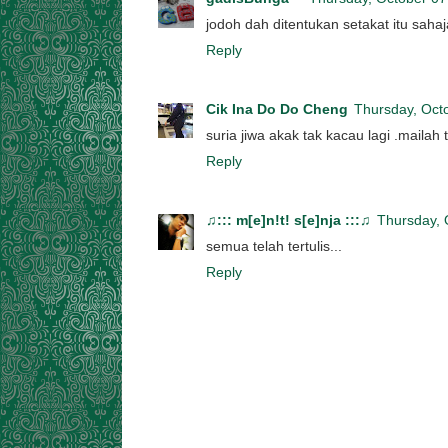
jodoh dah ditentukan setakat itu sahaja
Reply
Cik Ina Do Do Cheng
Thursday, Oct
suria jiwa akak tak kacau lagi .maila
Reply
♫::: m[e]n!t! s[e]nja :::♫
Thursday, 
semua telah tertulis...
Reply