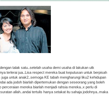
 dengan talak satu..setelah usaha demi usaha di lakukan utk
 terlerai jua..Lisa respect mereka buat keputusan untuk berpisah
 juga untuk anak2..semoga KE tabah mengharungi liku2 kehidupan
andai ada jodoh biarlah dipertemukan dengan seseorang yang boleh
erceraian mereka biarlah menjadi rahsia mereka..x perlu di
uratan allah..andai tertulis hanya setakat itu sahaja jodohnya..maka