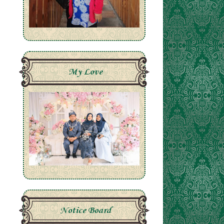
My Love
Notice Board