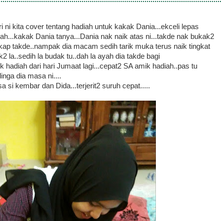
i ni kita cover tentang hadiah untuk kakak Dania...ekceli lepas
ah...kakak Dania tanya...Dania nak naik atas ni...takde nak bukak2
kap takde..nampak dia macam sedih tarik muka terus naik tingkat
2 la..sedih la budak tu..dah la ayah dia takde bagi
hadiah dari hari Jumaat lagi...cepat2 SA amik hadiah..pas tu
nga dia masa ni....
si kembar dan Dida...terjerit2 suruh cepat.....