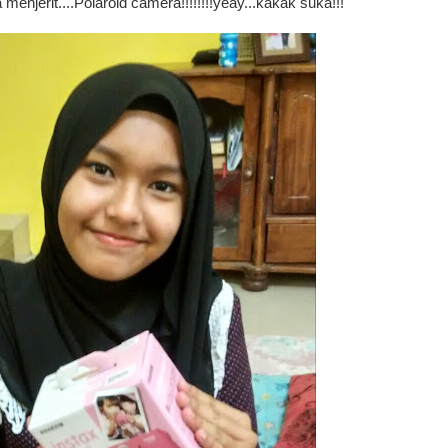
 menjerit....Polaroid camera!!!!!!!!yeay...kakak suka!!!