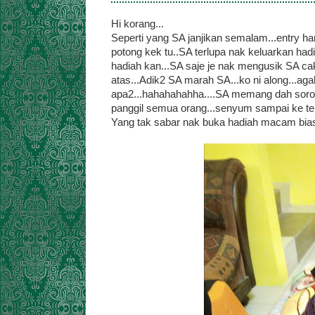
Hi korang...
Seperti yang SA janjikan semalam...entry har
potong kek tu..SA terlupa nak keluarkan hadi
hadiah kan...SA saje je nak mengusik SA ca
atas...Adik2 SA marah SA...ko ni along...agak
apa2...hahahahahha....SA memang dah sorok 
panggil semua orang...senyum sampai ke teli
Yang tak sabar nak buka hadiah macam biasa 