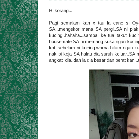
Hi korang...
Pagi semalam kan x tau la cane si Oye
SA...mengekor mana SA pergi..SA ni pla
kucing..hahaha...sampai ke tua takut kucin
housemate SA ni memang suka ngan kucing..d
kot..sebelum ni kucing warna hitam ngan k
nak pi keja SA halau dia suruh keluar..SA 
angkat dia..dah la dia besar dan berat kan..