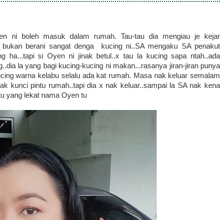
n ni boleh masuk dalam rumah. Tau-tau dia mengiau je kejar
k bukan berani sangat denga kucing ni..SA mengaku SA penakut
g ha...tapi si Oyen ni jinak betul..x tau la kucing sapa ntah..ada
ia la yang bagi kucing-kucing ni makan...rasanya jiran-jiran punya
ucing warna kelabu selalu ada kat rumah. Masa nak keluar semalam
nak kunci pintu rumah..tapi dia x nak keluar..sampai la SA nak kena
.tu yang lekat nama Oyen tu