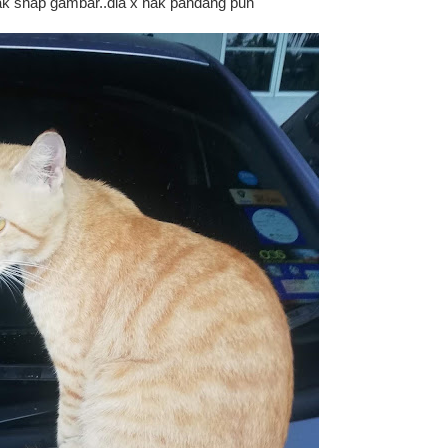
nak snap gambar..dia x nak pandang pun