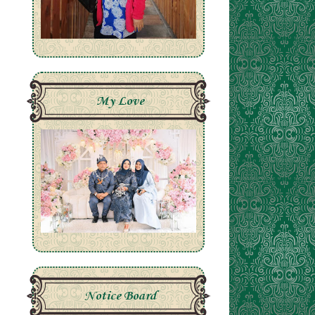
My Love
Notice Board