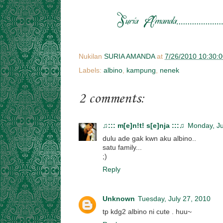
Nukilan
SURIA AMANDA
at
7/26/2010 10:30:
Labels:
albino
,
kampung
,
nenek
2 comments:
♫::: m[e]n!t! s[e]nja :::♫
Monday, Ju
dulu ade gak kwn aku albino..
satu family...
;)
Reply
Unknown
Tuesday, July 27, 2010
tp kdg2 albino ni cute . huu~