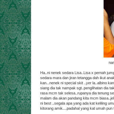
na
Ha..ni nenek sedara Lisa..Lisa x pernah ju
sedara mara dan jiran tetangga dah ikut an
kan...nenek ni special skit ..yer la..albino k
siang dia tak nampak sgt..penglihatan dia ta
rasa mcm tak selesa..rupanya dia tenung se
malam dia akan pandang kita mcm biasa..jel
ni best ..segala apa yang ada kat keliling
kitorang amik....padahal yang kat umah pun t