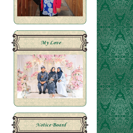
My Love
Notice Board