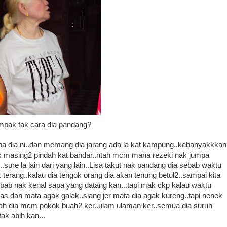
mpak tak cara dia pandang?
mpa dia ni..dan memang dia jarang ada la kat kampung..kebanyakkkan
ak masing2 pindah kat bandar..ntah mcm mana rezeki nak jumpa
an..sure la lain dari yang lain..Lisa takut nak pandang dia sebab waktu
k terang..kalau dia tengok orang dia akan tenung betul2..sampai kita
bab nak kenal sapa yang datang kan...tapi mak ckp kalau waktu
as dan mata agak galak..siang jer mata dia agak kureng..tapi nenek
 umah dia mcm pokok buah2 ker..ulam ulaman ker..semua dia suruh
ak abih kan...