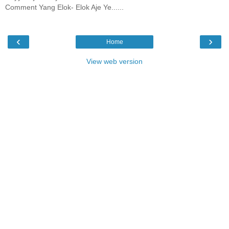
Comment Yang Elok- Elok Aje Ye......
‹
›
Home
View web version