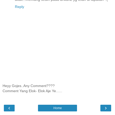
Reply
Heyy Gojes..Any Comment????
Comment Yang Elok- Elok Aje Ye......
‹
›
Home