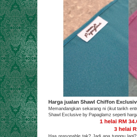
Harga jualan Shawl Chiffon Exclusi
Memandangkan sekarang ni (ikut tarikh entr
Shawl Exclusive by Papaglamz seperti harga
1 helai RM 34
3 helai 
Haa reasonable tak? Jadi apa tunggu lagi