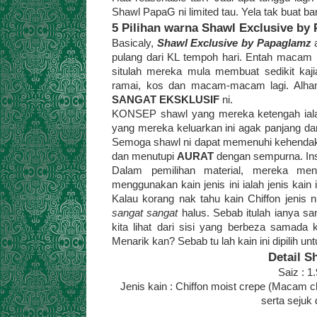
Shawl PapaG ni limited tau. Yela tak buat b
5 Pilihan warna Shawl Exclusive by
Basicaly,
Shawl Exclusive by Papaglamz
a
pulang dari KL tempoh hari. Entah macam ma
situlah mereka mula membuat sedikit kaji
ramai, kos dan macam-macam lagi. Alhamd
SANGAT EKSKLUSIF
ni.
KONSEP shawl yang mereka ketengah ialah 
yang mereka keluarkan ini agak panjang dan
Semoga shawl ni dapat memenuhi kehendak wa
dan menutupi
AURAT
dengan sempurna. Ins
Dalam pemilihan material, mereka m
menggunakan kain jenis ini ialah jenis ka
Kalau korang nak tahu kain Chiffon jenis n
sangat sangat
halus. Sebab itulah ianya san
kita lihat dari sisi yang berbeza samada 
Menarik kan? Sebab tu lah kain ini dipilih un
Detail S
Saiz : 1
Jenis kain : Chiffon moist crepe (Macam ch
serta sejuk