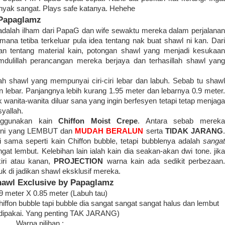
anyak sangat. Plays safe katanya. Hehehe
 Papaglamz
dalah ilham dari PapaG dan wife sewaktu mereka dalam perjalana
na tetiba terkeluar pula idea tentang nak buat shawl ni kan. Dari
an tentang material kain, potongan shawl yang menjadi kesukaan
ulillah perancangan mereka berjaya dan terhasillah shawl yang
shawl yang mempunyai ciri-ciri lebar dan labuh. Sebab tu shawl
 lebar. Panjangnya lebih kurang 1.95 meter dan lebarnya 0.9 meter.
nita-wanita diluar sana yang ingin berfesyen tetapi tetap menjaga
yallah.
enggunakan kain
Chiffon Moist Crepe
. Antara sebab merek
in ini yang LEMBUT dan
MUDAH BERALUN
serta
TIDAK JARANG
i sama seperti kain Chiffon bubble, tetapi bubblenya adalah
sangat
gat lembut. Kelebihan lain ialah kain dia seakan-akan dwi tone. jika
kiri atau kanan,
PROJECTION
warna kain ada sedikit perbezaan
tuk di jadikan shawl eksklusif mereka.
hawl Exclusive by Papaglamz
.9 meter X 0.85 meter (Labuh tau)
iffon bubble tapi bubble dia sangat sangat sangat halus dan lembut
 dipakai. Yang penting TAK JARANG)
Warna pilihan :