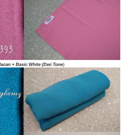
lacan + Basic White (Dwi Tone
)