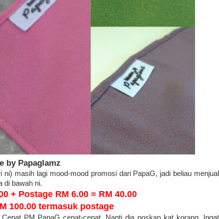
ve by Papaglamz
i ni) masih lagi mood-mood promosi dari PapaG, jadi beliau menjual
 di bawah ni.
.00 + Postage RM 6.00 = RM 40.00
RM 100.00 termasuk postage
? Cepat PM PapaG cepat-cepat. Nanti dia poskan kat korang. Ingat