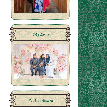
My Love
Notice Board