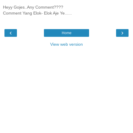
Heyy Gojes..Any Comment????
Comment Yang Elok- Elok Aje Ye......
‹
›
Home
View web version