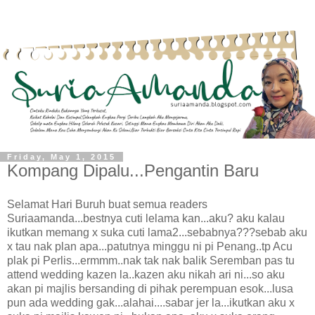
Friday, May 1, 2015
Kompang Dipalu...Pengantin Baru
Selamat Hari Buruh buat semua readers
Suriaamanda...bestnya cuti lelama kan...aku? aku kalau
ikutkan memang x suka cuti lama2...sebabnya???sebab aku
x tau nak plan apa...patutnya minggu ni pi Penang..tp Acu
plak pi Perlis...ermmm..nak tak nak balik Seremban pas tu
attend wedding kazen la..kazen aku nikah ari ni...so aku
akan pi majlis bersanding di pihak perempuan esok...lusa
pun ada wedding gak...alahai....sabar jer la...ikutkan aku x