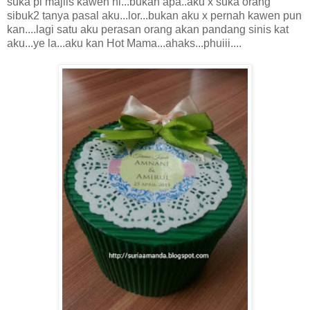
suka pi majlis kawen ni...bukan apa..aku x suka orang
sibuk2 tanya pasal aku...lor...bukan aku x pernah kawen pun
kan....lagi satu aku perasan orang akan pandang sinis kat
aku...ye la...aku kan Hot Mama...ahaks...phuiii....