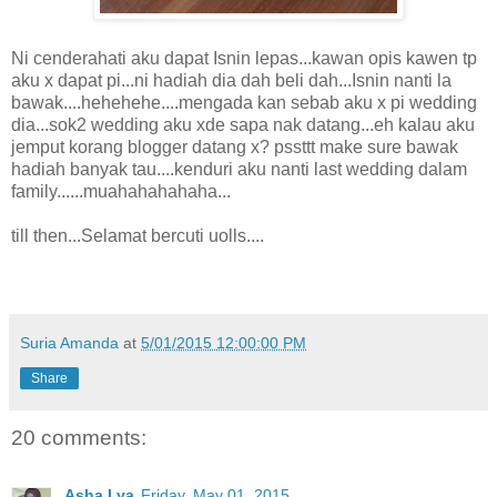
Ni cenderahati aku dapat Isnin lepas...kawan opis kawen tp
aku x dapat pi...ni hadiah dia dah beli dah...Isnin nanti la
bawak....hehehehe....mengada kan sebab aku x pi wedding
dia...sok2 wedding aku xde sapa nak datang...eh kalau aku
jemput korang blogger datang x? pssttt make sure bawak
hadiah banyak tau....kenduri aku nanti last wedding dalam
family......muahahahahaha...
till then...Selamat bercuti uolls....
Suria Amanda
at
5/01/2015 12:00:00 PM
Share
20 comments:
Asha Lya
Friday, May 01, 2015