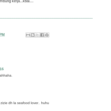
bung kerja...kbai....
 PM
016
hahhaha.
 zizie dh la seafood lover.. huhu