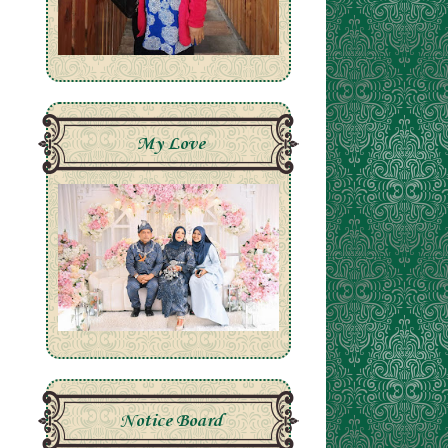
My Love
Notice Board