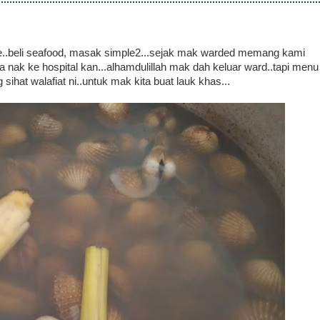
e..beli seafood, masak simple2...sejak mak warded memang kami
nak ke hospital kan...alhamdulillah mak dah keluar ward..tapi menu
sihat walafiat ni..untuk mak kita buat lauk khas...