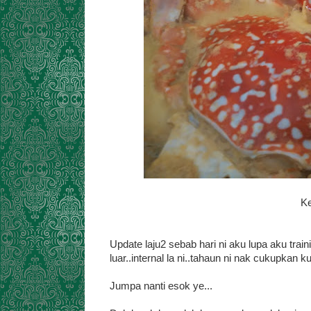
Ke
Update laju2 sebab hari ni aku lupa aku trainin
luar..internal la ni..tahaun ni nak cukupkan ku
Jumpa nanti esok ye...