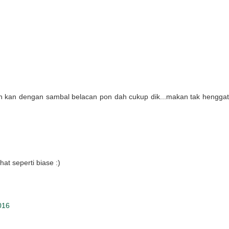
an kan dengan sambal belacan pon dah cukup dik...makan tak henggat
t seperti biase :)
016