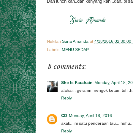
Dah lunch kan..dah kenyang kan...dah..pi sam
Nukilan
Suria Amanda
at
4/18/2016 02:30:00
Labels:
MENU SEDAP
8 comments:
She Is Farahain
Monday, April 18, 2
alahaii,, geramm nengok ketam tuh .
Reply
CD
Monday, April 18, 2016
akak.. ini satu penderaan tau... huhu..
Reply